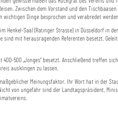
 bilden gewissermaßen das Rückgrat des Vereins und fü
schriftlich erreicht haben,
Bun
 Reisen. Zwischen dem Vorstand und den Tischbaasen
haben wir hier in
Wie
Kategorien
Nac
in wichtigen Dinge besprochen und verabredet werde
zusammengefasst und
the
kommentiert.
wird
im Henkel-Saal (Ratinger Strasse) in Düsseldorf in de
zum
che sind mit herausragenden Referenten besetzt. Gele
geb
03.
wich
die 
t 400-500 „Jonges" besetzt. Anschließend treffen si
zu 
reis ausklingen zu lassen.
wür
wenn
 maßgeblicher Meinungsfaktor. Ihr Wort hat in der Sta
nut
Bere
 Nicht von ungefähr sind der Landtagspräsident, Minis
aufz
eimatvereins.