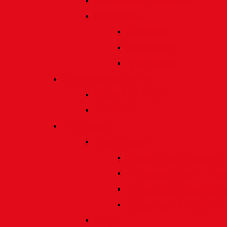
Satzung und Regularien
Datenschutz
Allgemein
Verarbeitung
Einwilligung
Tischgemeinschaften
Allgemeine Infos
Übersicht
Engagement
Förderpreise
Förderpreis Architektur
Förderpreis Musik | Mus
Förderpreis Wissenscha
Förderpreis Handwerk
Preise