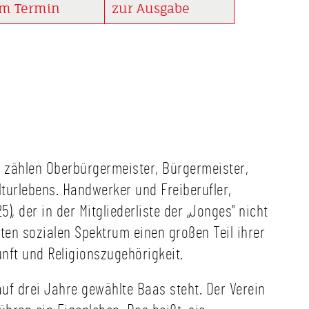
ipp Schöllgen,
m Termin
zur Ausgabe
farzt des Zentrums für
allmedizin,
ikverbund St. Petrus
St. Josef Wuppertal |
elsaal ist klimatisiert,
ss ab 19:00 Uhr | Vor
 Heimatabend findet
8:30 Uhr eine
führung in die Nutzung
eres AEDs
n, zählen Oberbürgermeister, Bürgermeister,
ibrillator) statt. Unser
lturlebens. Handwerker und Freiberufler,
matfreund Daniel
enberg (Stellv.
, der in der Mitgliederliste der „Jonges" nicht
chäftsführer und
iten sozialen Spektrum einen großen Teil ihrer
allsanitäter) der TG
kunft und Religionszugehörigkeit.
 Hechte‘ zeigt
ammen mit seinen
leginnen und Kollegen
uf drei Jahre gewählte Baas steht. Der Verein
 Arbeiter-Samariter-