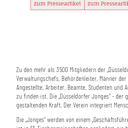
vergeben die Düsseldorfer
Pegeluhr an der
zum Presseartikel
zum Pressearti
Jonges alle zwei Jahre
Rheinuferpromenade
ihren Förderpreis für
technisch und optisch
Musik. Auch 2026 können
umfassend instandgese
sich junge Musikerinnen
und Musiker wieder um die
mit 3.000 Euro dotierte
Auszeichnung bewerben.
Zu den mehr als 3500 Mitgliedern der „Düsseld
Verwaltungschefs, Behördenleiter, Männer der 
Angestellte, Arbeiter, Beamte, Studenten und A
zu finden ist. Die „Düsseldorfer Jonges" - der
gestaltenden Kraft. Der Verein integriert Mens
Die „Jonges" werden von einem „Geschäftsführe