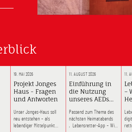
rblick
19. MAI 2026
11. AUGUST 2026
11. 
g
Projekt Jonges
Einführung in
Le
Haus - Fragen
die Nutzung
– 
und Antworten
unseres AEDs
He
iebnahme
(Defibrillator)
re
Unser Jonges-Haus soll
Passend zum Thema des
Leb
neu entstehen – als
nächsten Heimatabends
digi
lebendiger Mittelpunkt
‚Lebensretter-App – Wie
retten