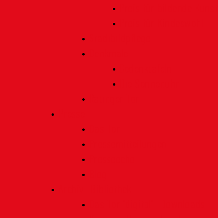
Preis für bildende Kunst
Preis für Kindeswohl
Stadtbildpflege
Denkmale
Gedenktafeln
Die Sonnenuhr
Ratinger Tor
Presse
Das Tor
Pressemitteilungen
Presseecho
Blog
Archiv | Bibliothek
Das Tor "digital" | Downloads