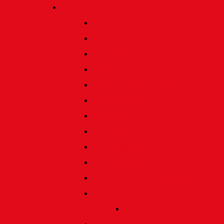
Verein
Über uns
Termine
Geschichte
Heimatlied
Freunde und Förderer
Jahresbericht
Vorstand
Ehrenrat
Schiedsgericht
Ehrenmitglieder
Ehren- und Treunadeln
Besondere Auszeichnungen
Silberne Heine Gesamt