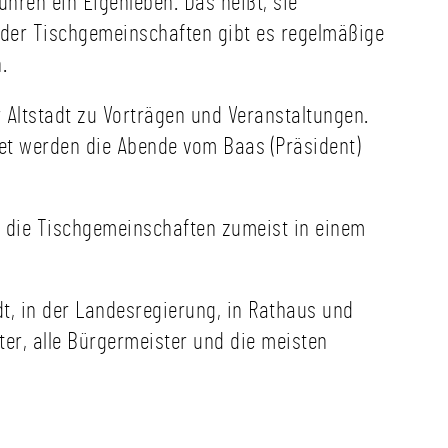
hren ein Eigenleben. Das heißt, sie
d worauf es bei der
 der Tischgemeinschaften gibt es regelmäßige
derbelebung ankommt.
h einer kurzen
n.
oretischen Einführung
 es die Möglichkeit
r Altstadt zu Vorträgen und Veranstaltungen.
 praktischen Üben
itet werden die Abende vom Baas (Präsident)
en. Wir alle haben am
 Februar gesehen, wie
tig es ist, im Notfall
richtigen Handgriffe
ch die Tischgemeinschaften zumeist in einem
beherrschen. Deshalb
den wir uns freuen,
 ihr die Möglichkeit
dt, in der Landesregierung, in Rathaus und
zt um euer Wissen im
ich Erste-Hilfe
ter, alle Bürgermeister und die meisten
ufrischen.