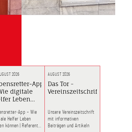
AUGUST 2026
AUGUST 2026
bensretter‑App
Das Tor -
Wie digitale
Vereinszeitschrift
lfer Leben
tten können
ensretter‑App – Wie
Unsere Vereinszeitschrift
tale Helfer Leben
mit informativen
 können | Referent:
Beiträgen und Artikeln