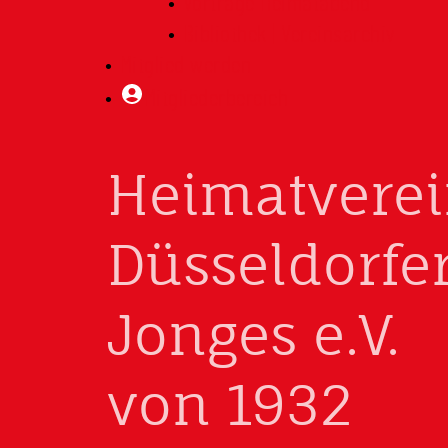
Vorträge Heimatabend
Bibliothek | Vereinsarchiv
Mitglied werden
Mitgliederbereich
Heimatvere
Düsseldorfe
Jonges e.V.
von 1932