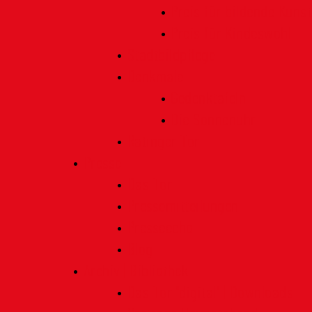
Preis für bildende Kunst
Preis für Kindeswohl
Stadtbildpflege
Denkmale
Gedenktafeln
Die Sonnenuhr
Ratinger Tor
Presse
Das Tor
Pressemitteilungen
Presseecho
Blog
Archiv | Bibliothek
Das Tor "digital" | Downloads