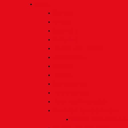
Verein
Über uns
Termine
Geschichte
Heimatlied
Freunde und Förderer
Jahresbericht
Vorstand
Ehrenrat
Schiedsgericht
Ehrenmitglieder
Ehren- und Treunadeln
Besondere Auszeichnungen
Silberne Heine Gesamt