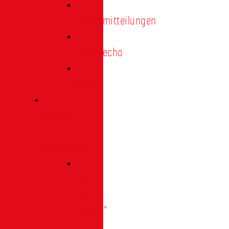
Pressemitteilungen
Presseecho
Blog
Archiv
|
Bibliothek
Das
Tor
"digital"
|