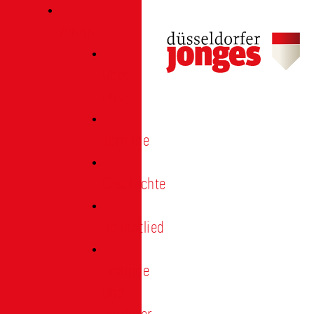
Verein
Über
uns
Termine
Geschichte
Heimatlied
Freunde
und