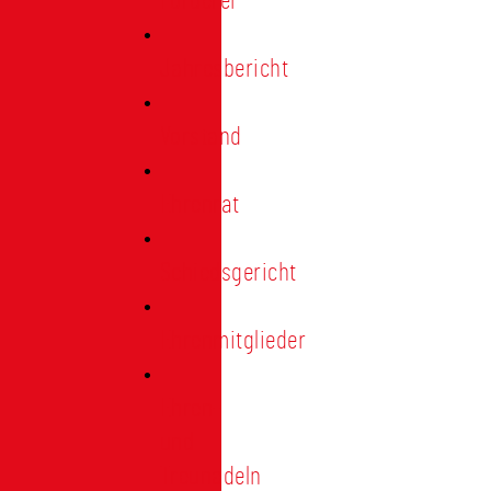
Förderer
Jahresbericht
Vorstand
Ehrenrat
Schiedsgericht
Ehrenmitglieder
Ehren-
und
Treunadeln