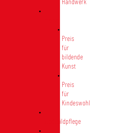
Handwerk
Preise
Preis
für
bildende
Kunst
Preis
für
Kindeswohl
Stadtbildpflege