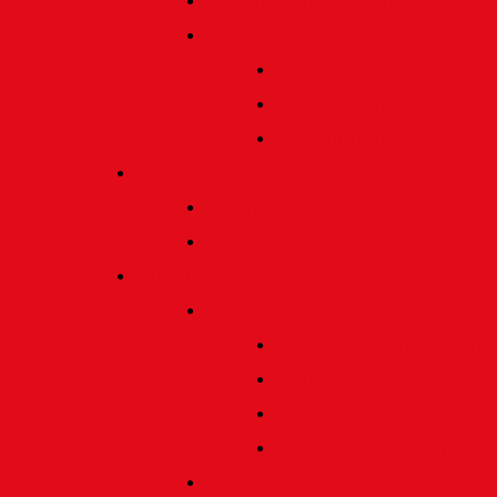
Satzung und Regularien
Datenschutz
Allgemein
Verarbeitung
Einwilligung
Tischgemeinschaften
Allgemeine Infos
Übersicht
Engagement
Förderpreise
Förderpreis Architektur
Förderpreis Musik | Mus
Förderpreis Wissenscha
Förderpreis Handwerk
Preise