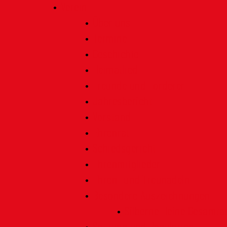
Verein
Über uns
Termine
Geschichte
Heimatlied
Freunde und Förderer
Jahresbericht
Vorstand
Ehrenrat
Schiedsgericht
Ehrenmitglieder
Ehren- und Treunadeln
Besondere Auszeichnungen
Silberne Heine Gesamt