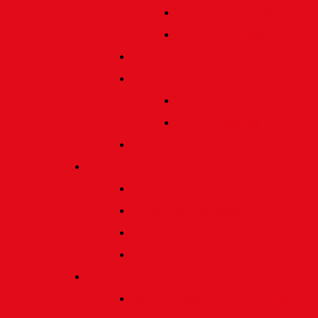
Preis für bildende Kunst
Preis für Kindeswohl
Stadtbildpflege
Denkmale
Gedenktafeln
Die Sonnenuhr
Ratinger Tor
Presse
Das Tor
Pressemitteilungen
Presseecho
Blog
Archiv | Bibliothek
Das Tor "digital" | Downloads