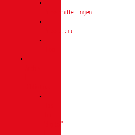
Pressemitteilungen
Presseecho
Blog
Archiv
|
Bibliothek
Das
Tor
"digital"
|