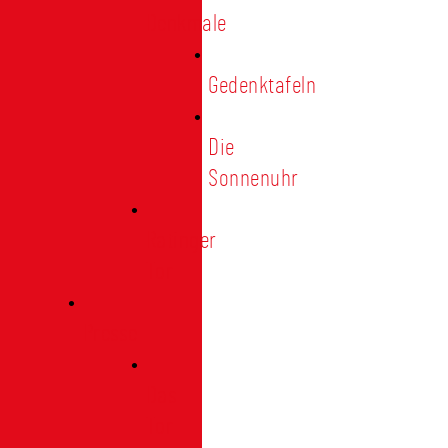
Denkmale
Gedenktafeln
Die
Sonnenuhr
Ratinger
Tor
Presse
Das
Tor