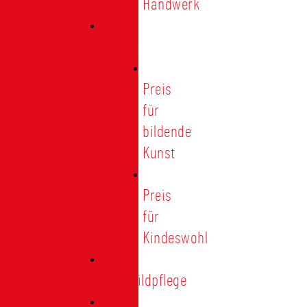
Handwerk
Preise
Preis
für
bildende
Kunst
Preis
für
Kindeswohl
Stadtbildpflege