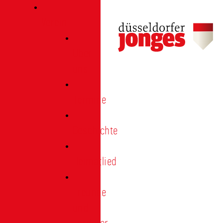
Verein
Über
uns
Termine
Geschichte
Heimatlied
Freunde
und