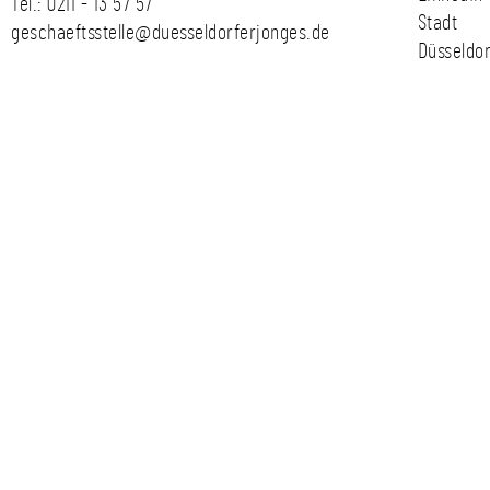
Tel.:
0211 - 13 57 57
Stadt
geschaeftsstelle@duesseldorferjonges.de
Düsseldor