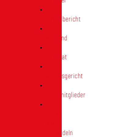
Förderer
Jahresbericht
Vorstand
Ehrenrat
Schiedsgericht
Ehrenmitglieder
Ehren-
und
Treunadeln