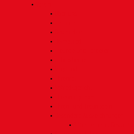
Verein
Über uns
Termine
Geschichte
Heimatlied
Freunde und Förderer
Jahresbericht
Vorstand
Ehrenrat
Schiedsgericht
Ehrenmitglieder
Ehren- und Treunadeln
Besondere Auszeichnungen
Silberne Heine Gesamt