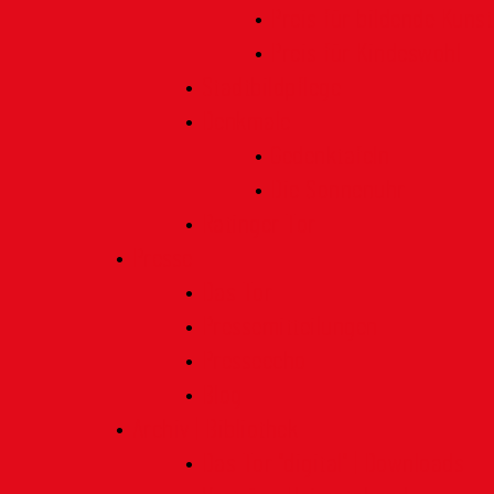
Preis für bildende Kunst
Preis für Kindeswohl
Stadtbildpflege
Denkmale
Gedenktafeln
Die Sonnenuhr
Ratinger Tor
Presse
Das Tor
Pressemitteilungen
Presseecho
Blog
Archiv | Bibliothek
Das Tor "digital" | Downloads