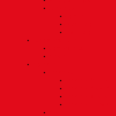
Satzung und Regularien
Datenschutz
Allgemein
Verarbeitung
Einwilligung
Tischgemeinschaften
Allgemeine Infos
Übersicht
Engagement
Förderpreise
Förderpreis Architektur
Förderpreis Musik | Mus
Förderpreis Wissenscha
Förderpreis Handwerk
Preise