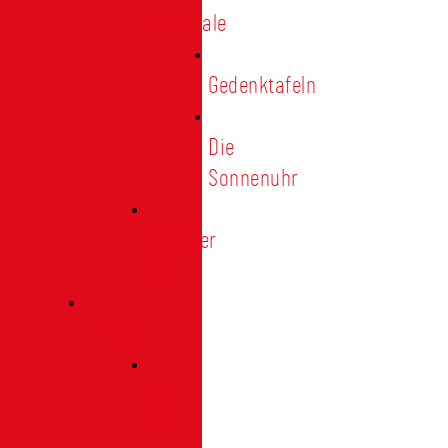
Denkmale
Gedenktafeln
Die
Sonnenuhr
Ratinger
Tor
Presse
Das
Tor