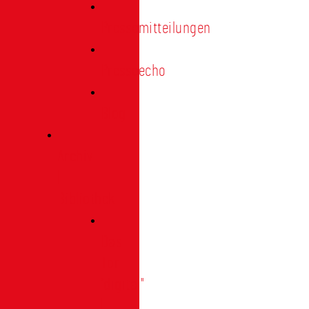
Pressemitteilungen
Presseecho
Blog
Archiv
|
Bibliothek
Das
Tor
"digital"
|