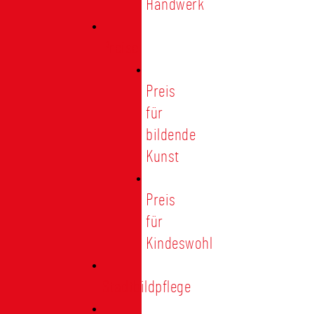
Handwerk
Preise
Preis
für
bildende
Kunst
Preis
für
Kindeswohl
Stadtbildpflege