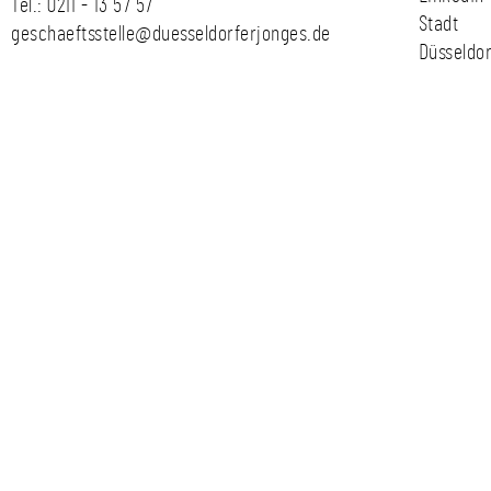
Tel.:
0211 - 13 57 57
Stadt
geschaeftsstelle@duesseldorferjonges.de
Düsseldor