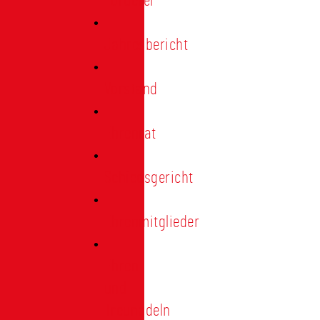
Förderer
Jahresbericht
Vorstand
Ehrenrat
Schiedsgericht
Ehrenmitglieder
Ehren-
und
Treunadeln