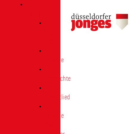
Verein
Über
uns
Termine
Geschichte
Heimatlied
Freunde
und