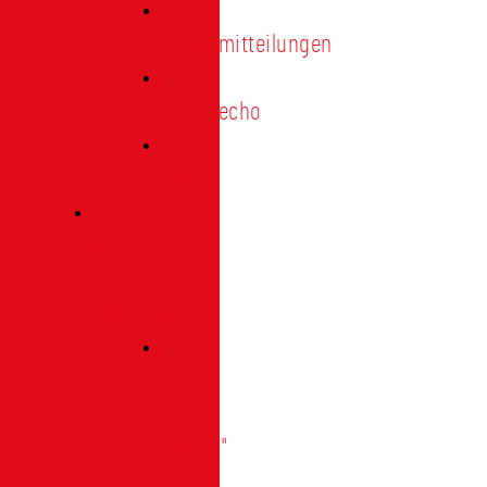
Pressemitteilungen
Presseecho
Blog
Archiv
|
Bibliothek
Das
Tor
"digital"
|