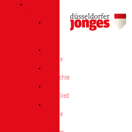
Verein
Über
uns
Termine
Geschichte
Heimatlied
Freunde
und