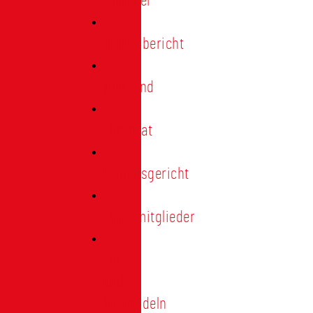
Förderer
Jahresbericht
Vorstand
Ehrenrat
Schiedsgericht
Ehrenmitglieder
Ehren-
und
Treunadeln