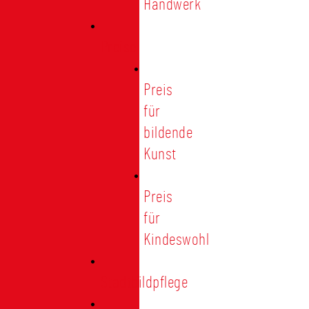
Handwerk
Preise
Preis
für
bildende
Kunst
Preis
für
Kindeswohl
Stadtbildpflege