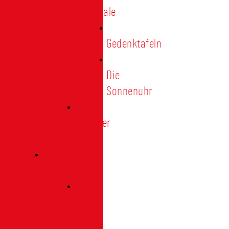
Denkmale
Gedenktafeln
Die
Sonnenuhr
Ratinger
Tor
Presse
Das
Tor