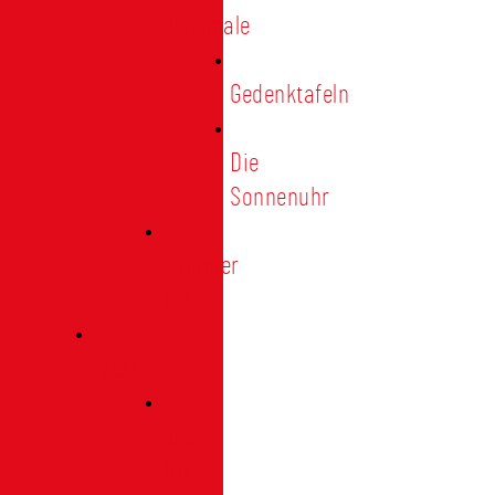
Denkmale
Gedenktafeln
Die
Sonnenuhr
Ratinger
Tor
Presse
Das
Tor