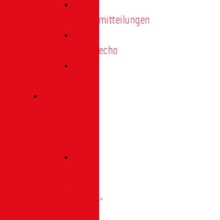
Pressemitteilungen
Presseecho
Blog
Archiv
|
Bibliothek
Das
Tor
"digital"
|