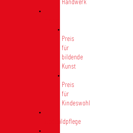
Handwerk
Preise
Preis
für
bildende
Kunst
Preis
für
Kindeswohl
Stadtbildpflege