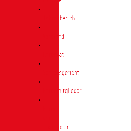
Förderer
Jahresbericht
Vorstand
Ehrenrat
Schiedsgericht
Ehrenmitglieder
Ehren-
und
Treunadeln