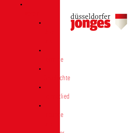
Verein
Über
uns
Termine
Geschichte
Heimatlied
Freunde
und