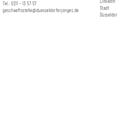
LinkedIn
Tel.:
0211 - 13 57 57
Stadt
geschaeftsstelle@duesseldorferjonges.de
Düsseldor