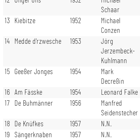
12
Onger ons
1952
Michael
Schaar
13
Kiebitze
1952
Michael
Conzen
14
Medde d'rzwesche
1953
Jörg
Jerzembeck-
Kuhlmann
15
Geeßer Jonges
1954
Mark
Decreßin
16
Am Fässke
1954
Leonard Falke
17
De Buhmänner
1956
Manfred
Seidenstecher
18
De Knüfkes
1957
N.N.
19
Sängerknaben
1957
N.N.