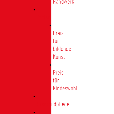
Handwerk
Preise
Preis
für
bildende
Kunst
Preis
für
Kindeswohl
Stadtbildpflege