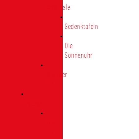
Denkmale
Gedenktafeln
Die
Sonnenuhr
Ratinger
Tor
Presse
Das
Tor