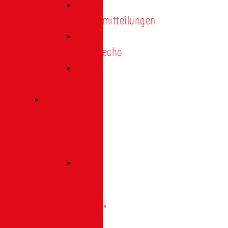
Pressemitteilungen
Presseecho
Blog
Archiv
|
Bibliothek
Das
Tor
"digital"
|