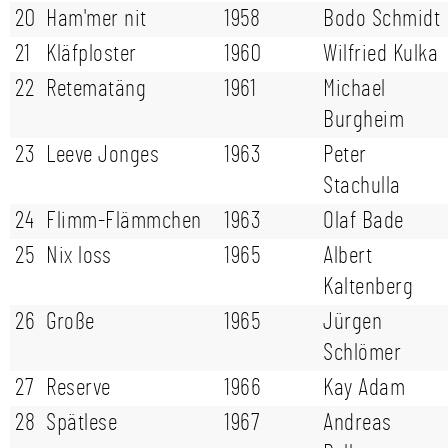
20
Ham'mer nit
1958
Bodo Schmidt
21
Kläfploster
1960
Wilfried Kulka
22
Retematäng
1961
Michael
Burgheim
23
Leeve Jonges
1963
Peter
Stachulla
24
Flimm-Flämmchen
1963
Olaf Bade
25
Nix loss
1965
Albert
Kaltenberg
26
Große
1965
Jürgen
Schlömer
27
Reserve
1966
Kay Adam
28
Spätlese
1967
Andreas