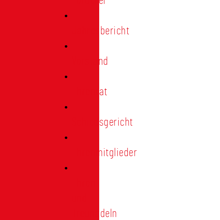
Förderer
Jahresbericht
Vorstand
Ehrenrat
Schiedsgericht
Ehrenmitglieder
Ehren-
und
Treunadeln