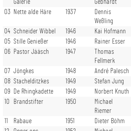
Galerie
Gebhardt
03
Nette alde Häre
1937
Dennis
Weßling
04
Schneider Wibbel
1946
Kai Hofmann
05
Stille Genießer
1946
Rainer Esser
06
Pastor Jääsch
1947
Thomas
Fellmerk
07
Jöngkes
1948
André Palesch
08
Stachelditzkes
1949
Stefan Jung
09
De Rhingkadette
1949
Norbert Knuth
10
Brandstifter
1950
Michael
Riemer
11
Rabaue
1951
Dieter Böhm