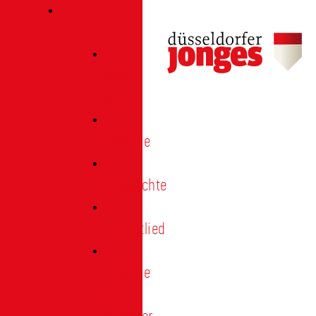
Verein
Über
uns
Termine
Geschichte
Heimatlied
Freunde
und