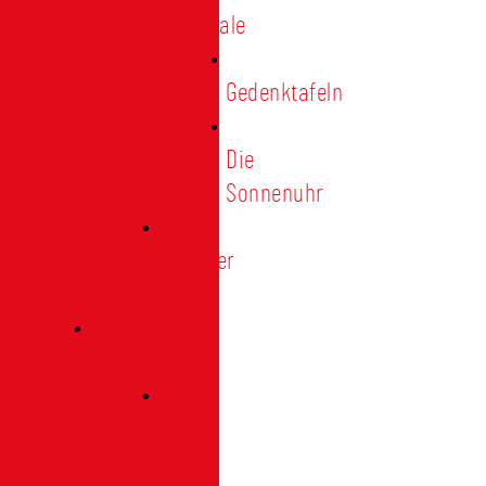
Denkmale
Gedenktafeln
Die
Sonnenuhr
Ratinger
Tor
Presse
Das
Tor