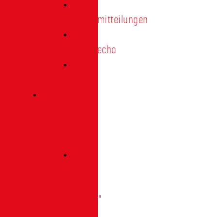
Pressemitteilungen
Presseecho
Blog
Archiv
|
Bibliothek
Das
Tor
"digital"
|