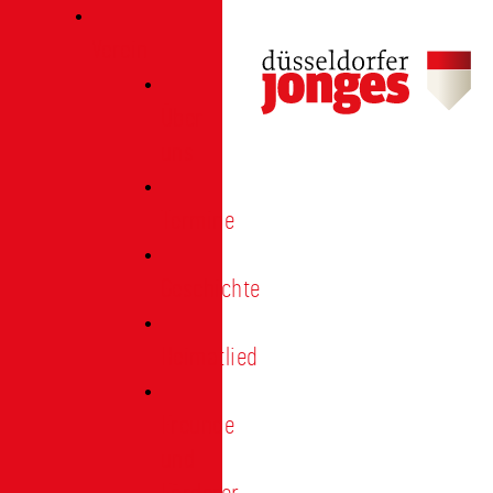
Verein
Über
uns
Termine
Geschichte
Heimatlied
Freunde
und