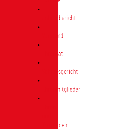
Förderer
Jahresbericht
Vorstand
Ehrenrat
Schiedsgericht
Ehrenmitglieder
Ehren-
und
Treunadeln