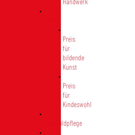
Handwerk
Preise
Preis
für
bildende
Kunst
Preis
für
Kindeswohl
Stadtbildpflege