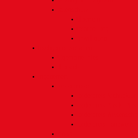
Satzung und Regularien
Datenschutz
Allgemein
Verarbeitung
Einwilligung
Tischgemeinschaften
Allgemeine Infos
Übersicht
Engagement
Förderpreise
Förderpreis Architektur
Förderpreis Musik | Mus
Förderpreis Wissenscha
Förderpreis Handwerk
Preise