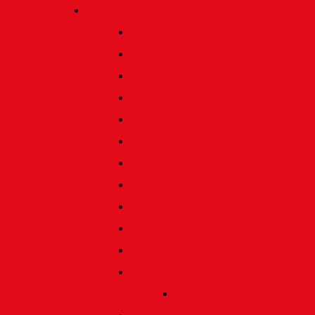
Verein
Über uns
Termine
Geschichte
Heimatlied
Freunde und Förderer
Jahresbericht
Vorstand
Ehrenrat
Schiedsgericht
Ehrenmitglieder
Ehren- und Treunadeln
Besondere Auszeichnungen
Silberne Heine Gesamt