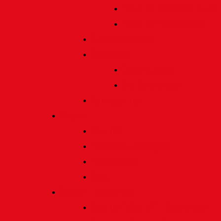
Preis für bildende Kunst
Preis für Kindeswohl
Stadtbildpflege
Denkmale
Gedenktafeln
Die Sonnenuhr
Ratinger Tor
Presse
Das Tor
Pressemitteilungen
Presseecho
Blog
Archiv | Bibliothek
Das Tor "digital" | Downloads