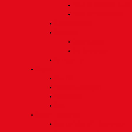
Preis für bildende Kunst
Preis für Kindeswohl
Stadtbildpflege
Denkmale
Gedenktafeln
Die Sonnenuhr
Ratinger Tor
Presse
Das Tor
Pressemitteilungen
Presseecho
Blog
Archiv | Bibliothek
Das Tor "digital" | Downloads