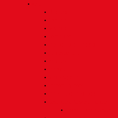
Verein
Über uns
Termine
Geschichte
Heimatlied
Freunde und Förderer
Jahresbericht
Vorstand
Ehrenrat
Schiedsgericht
Ehrenmitglieder
Ehren- und Treunadeln
Besondere Auszeichnungen
Silberne Heine Gesamt