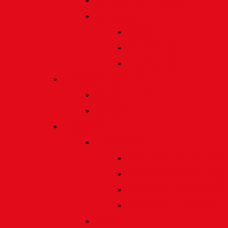
Satzung und Regularien
Datenschutz
Allgemein
Verarbeitung
Einwilligung
Tischgemeinschaften
Allgemeine Infos
Übersicht
Engagement
Förderpreise
Förderpreis Architektur
Förderpreis Musik | Mus
Förderpreis Wissenscha
Förderpreis Handwerk
Preise