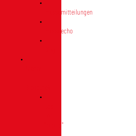
Pressemitteilungen
Presseecho
Blog
Archiv
|
Bibliothek
Das
Tor
"digital"
|