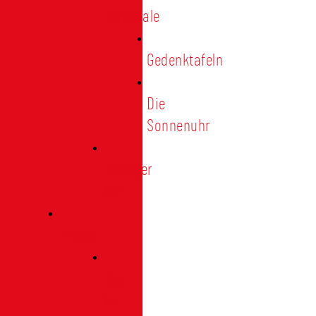
Denkmale
Gedenktafeln
Die
Sonnenuhr
Ratinger
Tor
Presse
Das
Tor