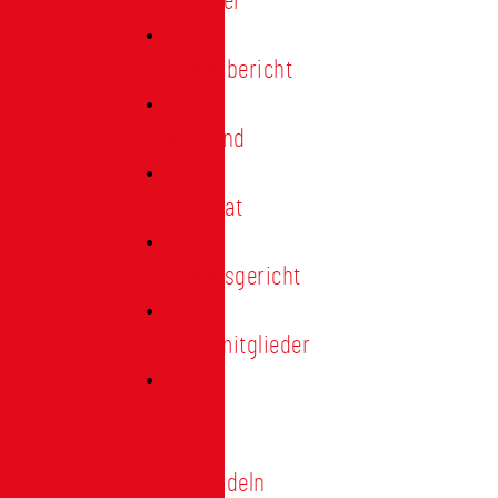
Förderer
Jahresbericht
Vorstand
Ehrenrat
Schiedsgericht
Ehrenmitglieder
Ehren-
und
Treunadeln