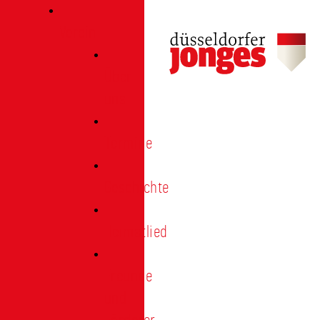
Verein
Über
uns
Termine
Geschichte
Heimatlied
Freunde
und