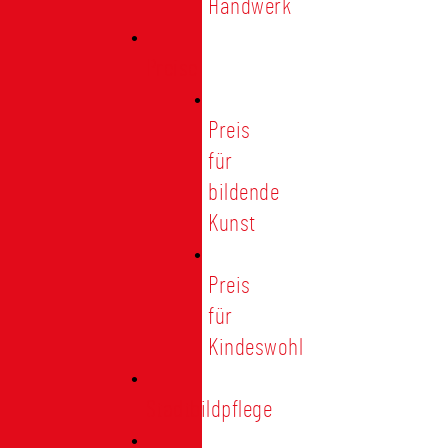
Handwerk
Preise
Preis
für
bildende
Kunst
Preis
für
Kindeswohl
Stadtbildpflege