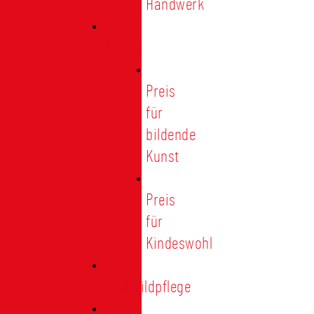
Handwerk
Preise
Preis
für
bildende
Kunst
Preis
für
Kindeswohl
Stadtbildpflege