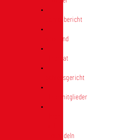
Förderer
Jahresbericht
Vorstand
Ehrenrat
Schiedsgericht
Ehrenmitglieder
Ehren-
und
Treunadeln