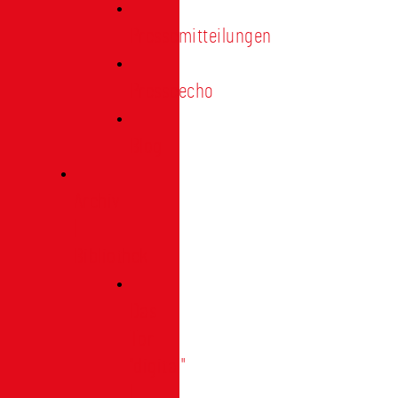
Pressemitteilungen
Presseecho
Blog
Archiv
|
Bibliothek
Das
Tor
"digital"
|