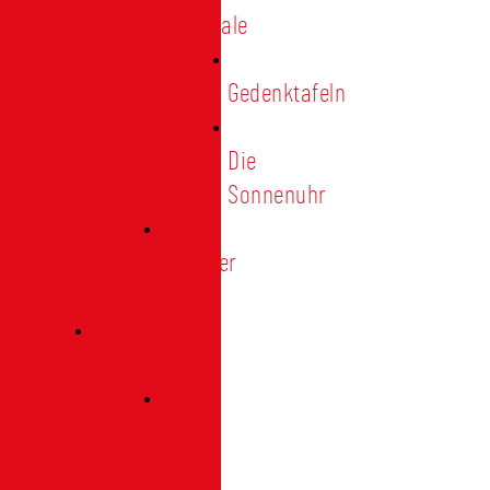
Denkmale
Gedenktafeln
Die
Sonnenuhr
Ratinger
Tor
Presse
Das
Tor