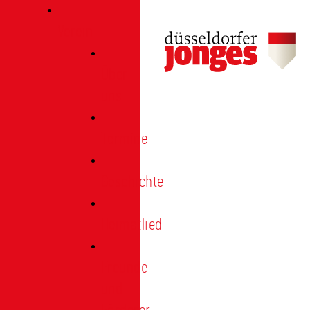
Verein
Über
uns
Termine
Geschichte
Heimatlied
Freunde
und