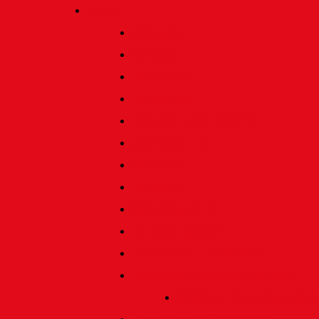
Verein
Über uns
Termine
Geschichte
Heimatlied
Freunde und Förderer
Jahresbericht
Vorstand
Ehrenrat
Schiedsgericht
Ehrenmitglieder
Ehren- und Treunadeln
Besondere Auszeichnungen
Silberne Heine Gesamt