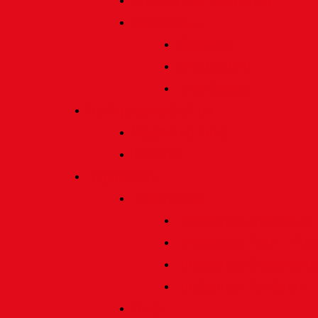
Satzung und Regularien
Datenschutz
Allgemein
Verarbeitung
Einwilligung
Tischgemeinschaften
Allgemeine Infos
Übersicht
Engagement
Förderpreise
Förderpreis Architektur
Förderpreis Musik | Mus
Förderpreis Wissenscha
Förderpreis Handwerk
Preise