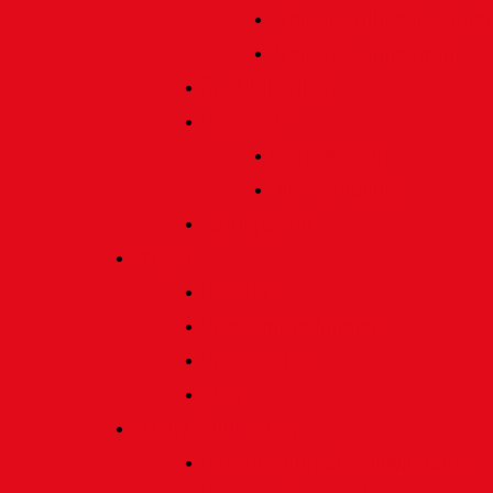
Preis für bildende Kunst
Preis für Kindeswohl
Stadtbildpflege
Denkmale
Gedenktafeln
Die Sonnenuhr
Ratinger Tor
Presse
Das Tor
Pressemitteilungen
Presseecho
Blog
Archiv | Bibliothek
Das Tor "digital" | Downloads