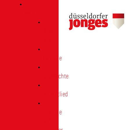
Verein
Über
uns
Termine
Geschichte
Heimatlied
Freunde
und