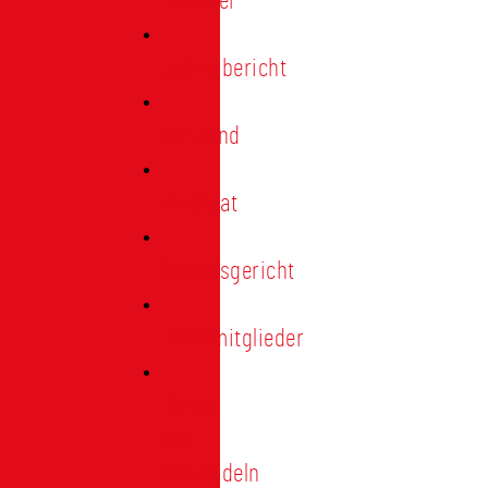
Förderer
Jahresbericht
Vorstand
Ehrenrat
Schiedsgericht
Ehrenmitglieder
Ehren-
und
Treunadeln