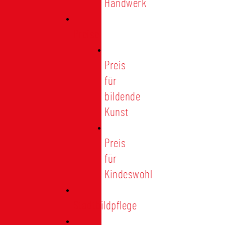
Handwerk
Preise
Preis
für
bildende
Kunst
Preis
für
Kindeswohl
Stadtbildpflege