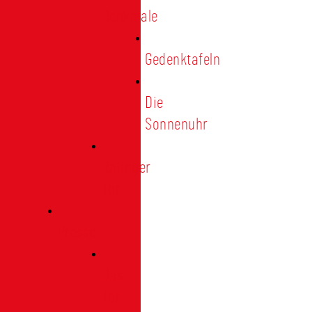
Denkmale
Gedenktafeln
Die
Sonnenuhr
Ratinger
Tor
Presse
Das
Tor