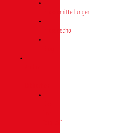
Pressemitteilungen
Presseecho
Blog
Archiv
|
Bibliothek
Das
Tor
"digital"
|