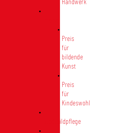
Handwerk
Preise
Preis
für
bildende
Kunst
Preis
für
Kindeswohl
Stadtbildpflege