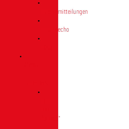
Pressemitteilungen
Presseecho
Blog
Archiv
|
Bibliothek
Das
Tor
"digital"
|