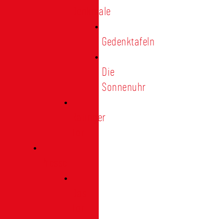
Denkmale
Gedenktafeln
Die
Sonnenuhr
Ratinger
Tor
Presse
Das
Tor