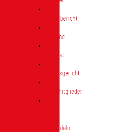
Förderer
Jahresbericht
Vorstand
Ehrenrat
Schiedsgericht
Ehrenmitglieder
Ehren-
und
Treunadeln