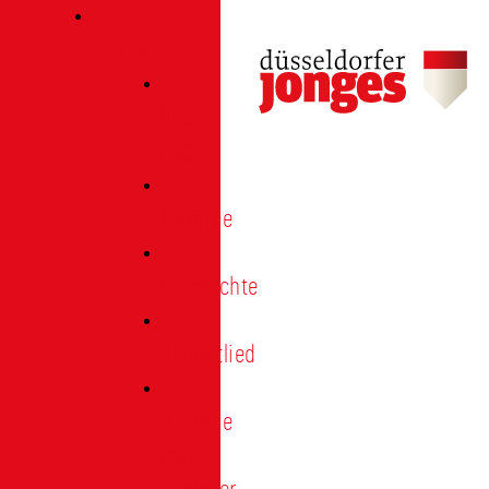
Verein
Über
uns
Termine
Geschichte
Heimatlied
Freunde
und