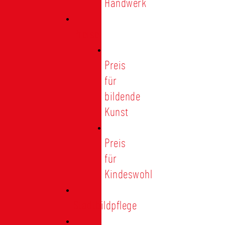
Handwerk
Preise
Preis
für
bildende
Kunst
Preis
für
Kindeswohl
Stadtbildpflege