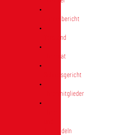
Förderer
Jahresbericht
Vorstand
Ehrenrat
Schiedsgericht
Ehrenmitglieder
Ehren-
und
Treunadeln