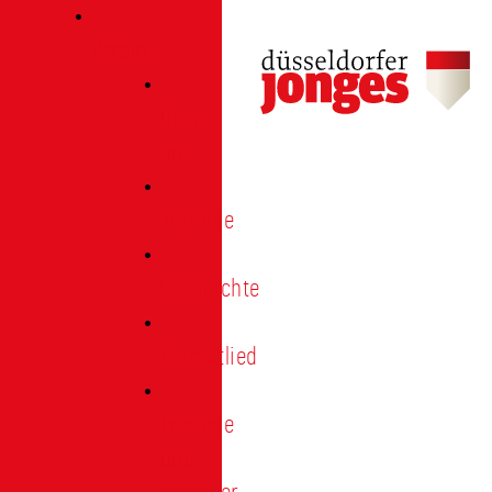
Verein
Über
uns
Termine
Geschichte
Heimatlied
Freunde
und