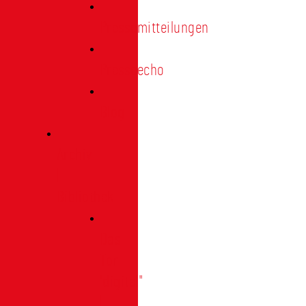
Pressemitteilungen
Presseecho
Blog
Archiv
|
Bibliothek
Das
Tor
"digital"
|