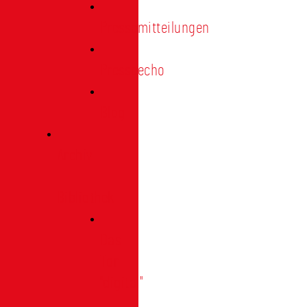
Pressemitteilungen
Presseecho
Blog
Archiv
|
Bibliothek
Das
Tor
"digital"
|