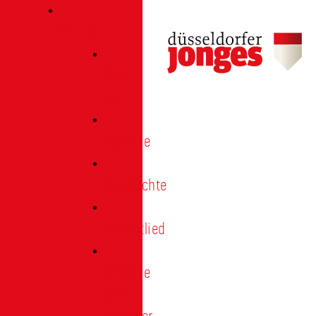
Verein
Über
uns
Termine
Geschichte
Heimatlied
Freunde
und