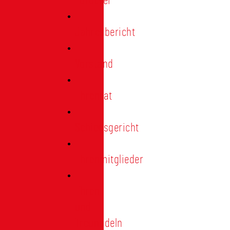
Förderer
Jahresbericht
Vorstand
Ehrenrat
Schiedsgericht
Ehrenmitglieder
Ehren-
und
Treunadeln