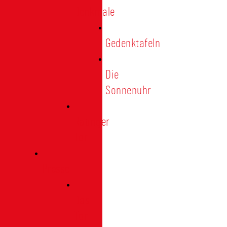
Denkmale
Gedenktafeln
Die
Sonnenuhr
Ratinger
Tor
Presse
Das
Tor