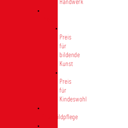
Handwerk
Preise
Preis
für
bildende
Kunst
Preis
für
Kindeswohl
Stadtbildpflege