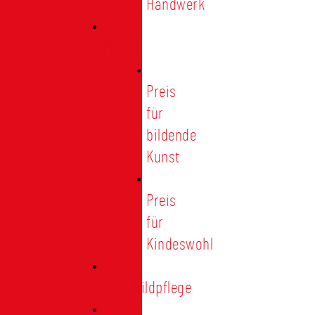
Handwerk
Preise
Preis
für
bildende
Kunst
Preis
für
Kindeswohl
Stadtbildpflege