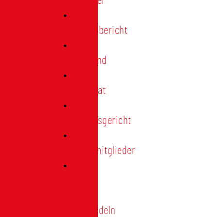
Förderer
Jahresbericht
Vorstand
Ehrenrat
Schiedsgericht
Ehrenmitglieder
Ehren-
und
Treunadeln