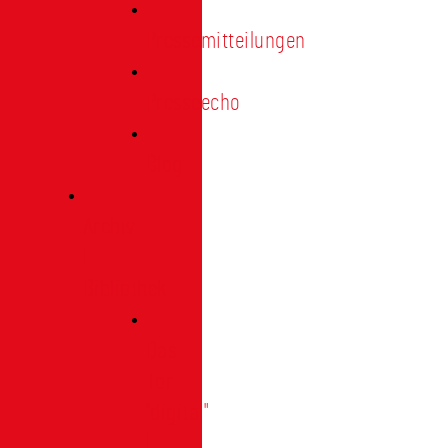
Pressemitteilungen
Presseecho
Blog
Archiv
|
Bibliothek
Das
Tor
"digital"
|