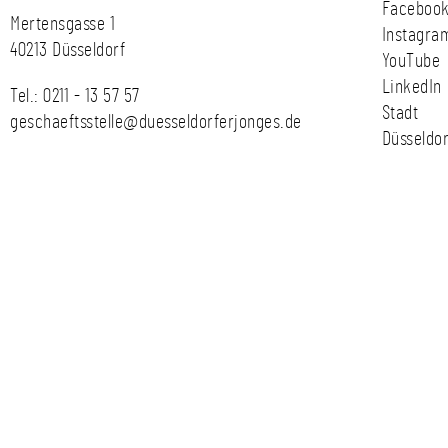
Faceboo
Mertensgasse 1
Instagra
40213 Düsseldorf
YouTube
LinkedIn
Tel.:
0211 - 13 57 57
Stadt
geschaeftsstelle@duesseldorferjonges.de
Düsseldor