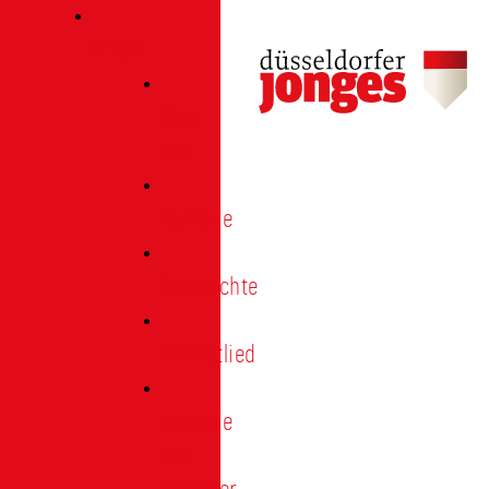
Verein
Über
uns
Termine
Geschichte
Heimatlied
Freunde
und