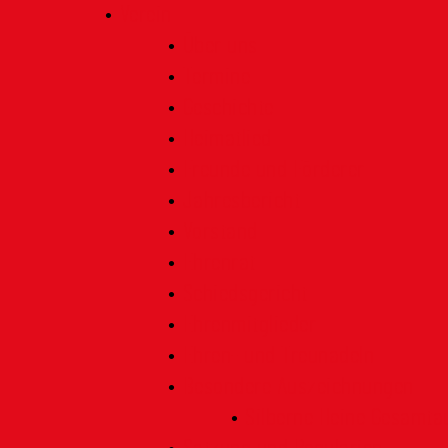
Verein
Über uns
Termine
Geschichte
Heimatlied
Freunde und Förderer
Jahresbericht
Vorstand
Ehrenrat
Schiedsgericht
Ehrenmitglieder
Ehren- und Treunadeln
Besondere Auszeichnungen
Silberne Heine Gesamt