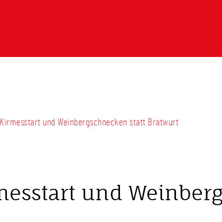
m Kirmesstart und Weinbergschnecken statt Bratwurt
messtart und Weinberg