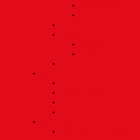
Preis für bildende Kunst
Preis für Kindeswohl
Stadtbildpflege
Denkmale
Gedenktafeln
Die Sonnenuhr
Ratinger Tor
Presse
Das Tor
Pressemitteilungen
Presseecho
Blog
Archiv | Bibliothek
Das Tor "digital" | Downloads