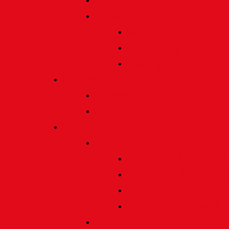
Satzung und Regularien
Datenschutz
Allgemein
Verarbeitung
Einwilligung
Tischgemeinschaften
Allgemeine Infos
Übersicht
Engagement
Förderpreise
Förderpreis Architektur
Förderpreis Musik | Mus
Förderpreis Wissenscha
Förderpreis Handwerk
Preise