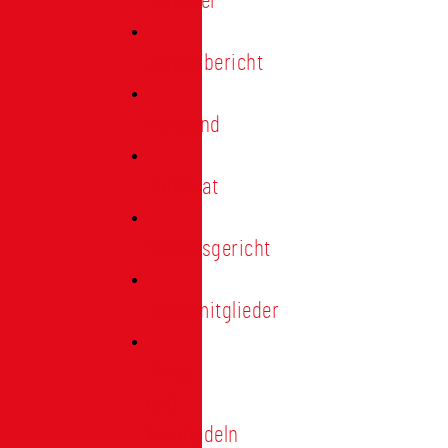
Förderer
Jahresbericht
Vorstand
Ehrenrat
Schiedsgericht
Ehrenmitglieder
Ehren-
und
Treunadeln