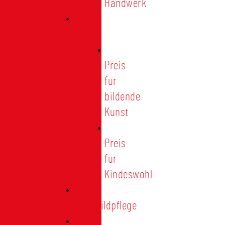
Handwerk
Preise
Preis
für
bildende
Kunst
Preis
für
Kindeswohl
Stadtbildpflege