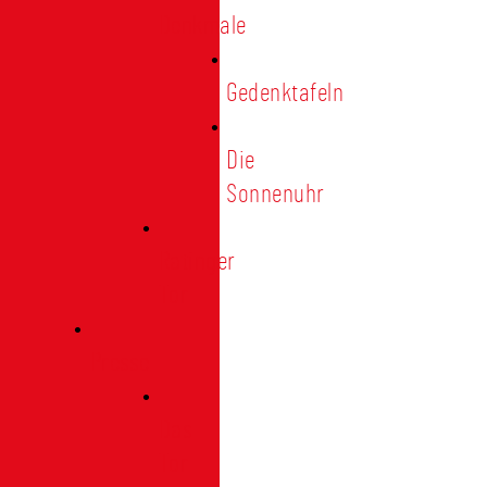
Denkmale
Gedenktafeln
Die
Sonnenuhr
Ratinger
Tor
Presse
Das
Tor