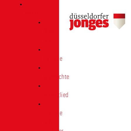
Verein
Über
uns
Termine
Geschichte
Heimatlied
Freunde
und