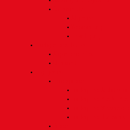
Satzung und Regularien
Datenschutz
Allgemein
Verarbeitung
Einwilligung
Tischgemeinschaften
Allgemeine Infos
Übersicht
Engagement
Förderpreise
Förderpreis Architektur
Förderpreis Musik | Mus
Förderpreis Wissenscha
Förderpreis Handwerk
Preise