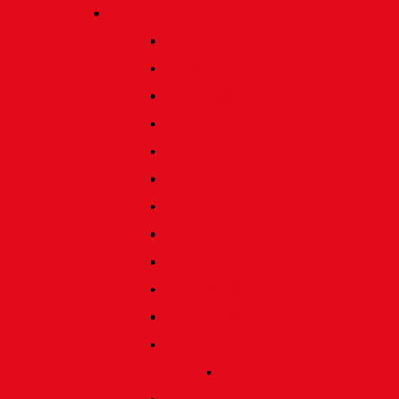
Verein
Über uns
Termine
Geschichte
Heimatlied
Freunde und Förderer
Jahresbericht
Vorstand
Ehrenrat
Schiedsgericht
Ehrenmitglieder
Ehren- und Treunadeln
Besondere Auszeichnungen
Silberne Heine Gesamt