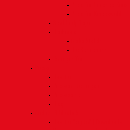
Preis für bildende Kunst
Preis für Kindeswohl
Stadtbildpflege
Denkmale
Gedenktafeln
Die Sonnenuhr
Ratinger Tor
Presse
Das Tor
Pressemitteilungen
Presseecho
Blog
Archiv | Bibliothek
Das Tor "digital" | Downloads