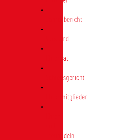
Förderer
Jahresbericht
Vorstand
Ehrenrat
Schiedsgericht
Ehrenmitglieder
Ehren-
und
Treunadeln