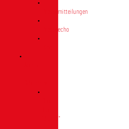
Pressemitteilungen
Presseecho
Blog
Archiv
|
Bibliothek
Das
Tor
"digital"
|