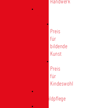
Handwerk
Preise
Preis
für
bildende
Kunst
Preis
für
Kindeswohl
Stadtbildpflege