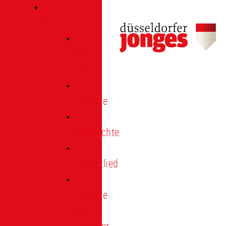
Verein
Über
uns
Termine
Geschichte
Heimatlied
Freunde
und