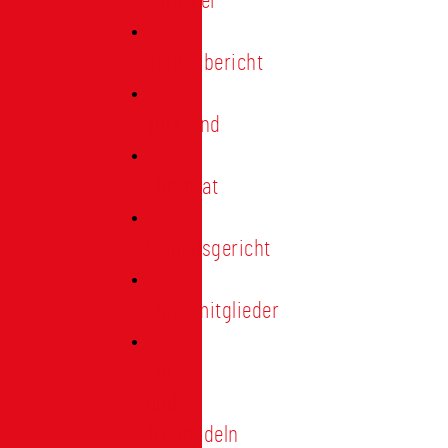
Förderer
Jahresbericht
Vorstand
Ehrenrat
Schiedsgericht
Ehrenmitglieder
Ehren-
und
Treunadeln