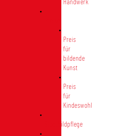
Handwerk
Preise
Preis
für
bildende
Kunst
Preis
für
Kindeswohl
Stadtbildpflege