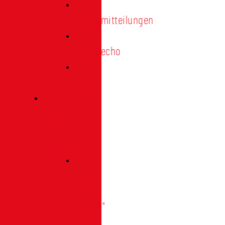
Pressemitteilungen
Presseecho
Blog
Archiv
|
Bibliothek
Das
Tor
"digital"
|