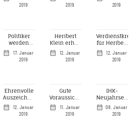
Jonges
Künstliche
H.A. Schult:
2019
2019
2019
Intelligenz
Düsseldorfer
auf
Künstler
Menschen
machen
wirkt
sich für
Kinder
Politiker
Heribert
Verdienstkre
stark
werden
Klein erhält
für Heribert
friedlich,
das
Klein
17. Januar
12. Januar
12. Januar
wenn es
Verdienstkreuz
2019
2019
2019
um
1. Klasse
Düsseldorf
geht
Ehrenvolle
Gute
IHK-
Auszeichnung
Voraussichten
Neujahrsem
für Heribert
zum
dieses Mal
12. Januar
11. Januar
08. Januar
Klein
Neujahrsempfang
mit viel Lob
2019
2019
2019
am DUS