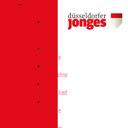
Verein
Über
uns
Termine
Geschichte
Heimatlied
Freunde
und