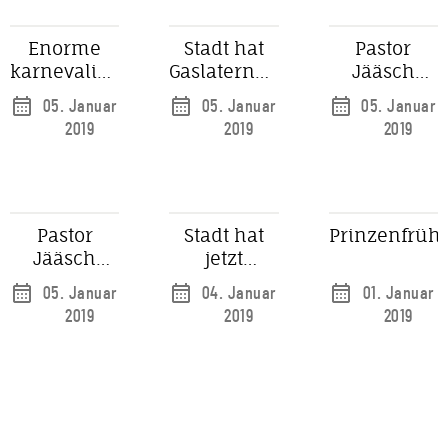
Enorme
Stadt hat
Pastor
karnevalistische
Gaslaternen-
Jääsch
Aufmerksamkeit
Koordinator
zurück in
05. Januar
05. Januar
05. Januar
für
die Altstadt
2019
2019
2019
Düsseldorf
Pastor
Stadt hat
Prinzenfrüh
Jääsch
jetzt
kehrt in die
Gaslaternen-
05. Januar
04. Januar
01. Januar
Altstadt
Koordinator
2019
2019
2019
zurück