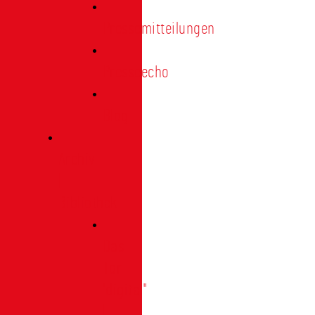
Pressemitteilungen
Presseecho
Blog
Archiv
|
Bibliothek
Das
Tor
"digital"
|