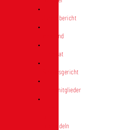
Förderer
Jahresbericht
Vorstand
Ehrenrat
Schiedsgericht
Ehrenmitglieder
Ehren-
und
Treunadeln