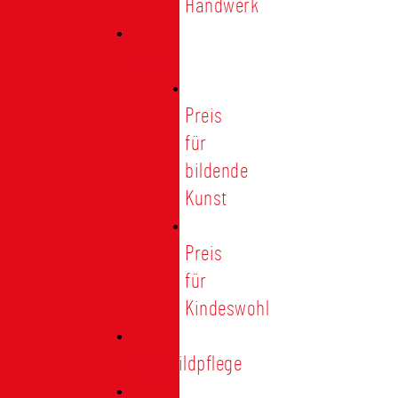
Handwerk
Preise
Preis
für
bildende
Kunst
Preis
für
Kindeswohl
Stadtbildpflege