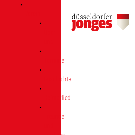
Verein
Über
uns
Termine
Geschichte
Heimatlied
Freunde
und