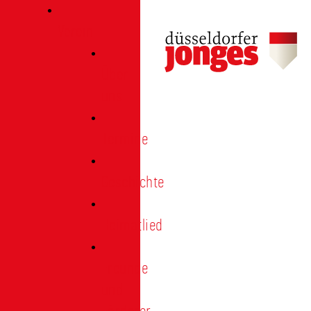
Verein
Über
uns
Termine
Geschichte
Heimatlied
Freunde
und