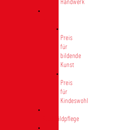
Handwerk
Preise
Preis
für
bildende
Kunst
Preis
für
Kindeswohl
Stadtbildpflege