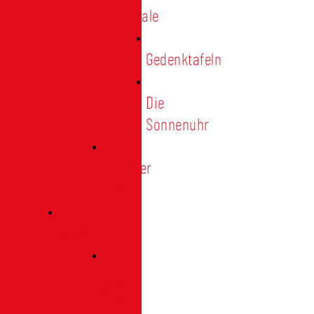
Denkmale
Gedenktafeln
Die
Sonnenuhr
Ratinger
Tor
Presse
Das
Tor