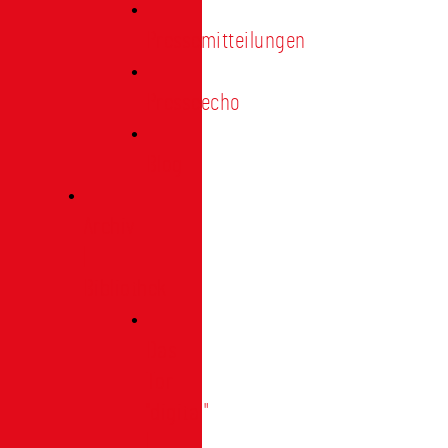
Pressemitteilungen
Presseecho
Blog
Archiv
|
Bibliothek
Das
Tor
"digital"
|