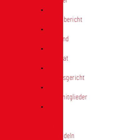
Förderer
Jahresbericht
Vorstand
Ehrenrat
Schiedsgericht
Ehrenmitglieder
Ehren-
und
Treunadeln