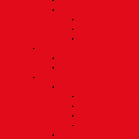
Satzung und Regularien
Datenschutz
Allgemein
Verarbeitung
Einwilligung
Tischgemeinschaften
Allgemeine Infos
Übersicht
Engagement
Förderpreise
Förderpreis Architektur
Förderpreis Musik | Mus
Förderpreis Wissenscha
Förderpreis Handwerk
Preise