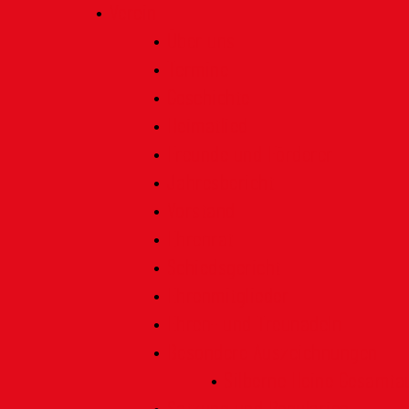
Verein
Über uns
Termine
Geschichte
Heimatlied
Freunde und Förderer
Jahresbericht
Vorstand
Ehrenrat
Schiedsgericht
Ehrenmitglieder
Ehren- und Treunadeln
Besondere Auszeichnungen
Silberne Heine Gesamt