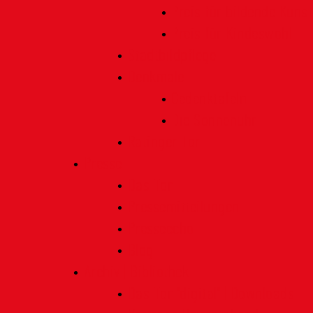
Preis für bildende Kunst
Preis für Kindeswohl
Stadtbildpflege
Denkmale
Gedenktafeln
Die Sonnenuhr
Ratinger Tor
Presse
Das Tor
Pressemitteilungen
Presseecho
Blog
Archiv | Bibliothek
Das Tor "digital" | Downloads