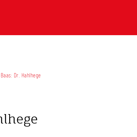
 Baas: Dr. Hahlhege
hlhege