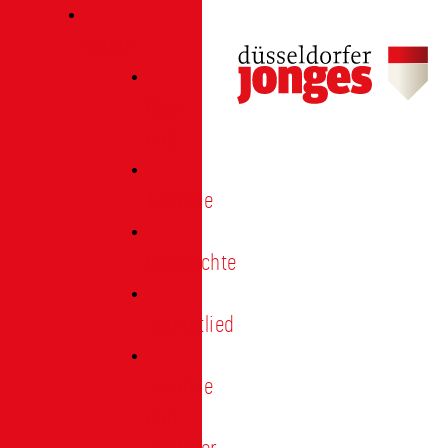
Verein
Über
uns
Termine
Geschichte
Heimatlied
Freunde
und