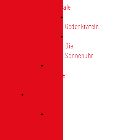
Denkmale
Gedenktafeln
Die
Sonnenuhr
Ratinger
Tor
Presse
Das
Tor