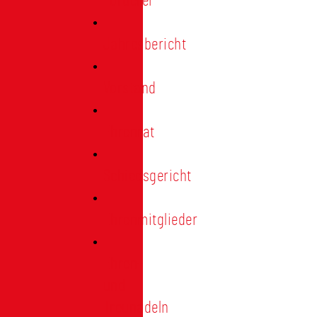
Förderer
Jahresbericht
Vorstand
Ehrenrat
Schiedsgericht
Ehrenmitglieder
Ehren-
und
Treunadeln