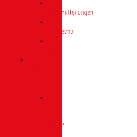
Pressemitteilungen
Presseecho
Blog
Archiv
|
Bibliothek
Das
Tor
"digital"
|