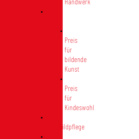
Handwerk
Preise
Preis
für
bildende
Kunst
Preis
für
Kindeswohl
Stadtbildpflege