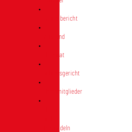
Förderer
Jahresbericht
Vorstand
Ehrenrat
Schiedsgericht
Ehrenmitglieder
Ehren-
und
Treunadeln