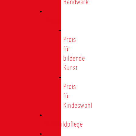
Handwerk
Preise
Preis
für
bildende
Kunst
Preis
für
Kindeswohl
Stadtbildpflege