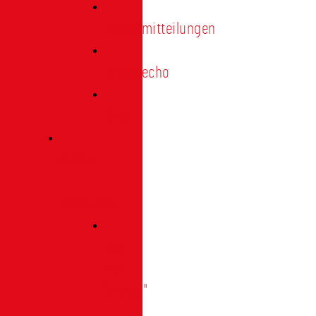
Pressemitteilungen
Presseecho
Blog
Archiv
|
Bibliothek
Das
Tor
"digital"
|