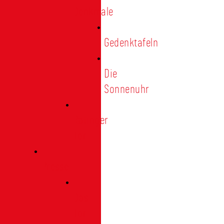
Denkmale
Gedenktafeln
Die
Sonnenuhr
Ratinger
Tor
Presse
Das
Tor