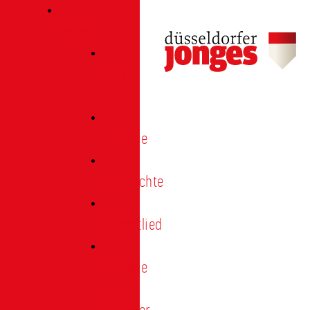
Verein
Über
uns
Termine
Geschichte
Heimatlied
Freunde
und