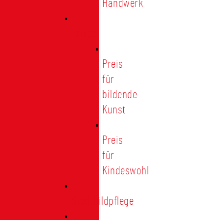
Handwerk
Preise
Preis
für
bildende
Kunst
Preis
für
Kindeswohl
Stadtbildpflege