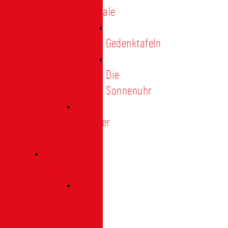
Denkmale
Gedenktafeln
Die
Sonnenuhr
Ratinger
Tor
Presse
Das
Tor