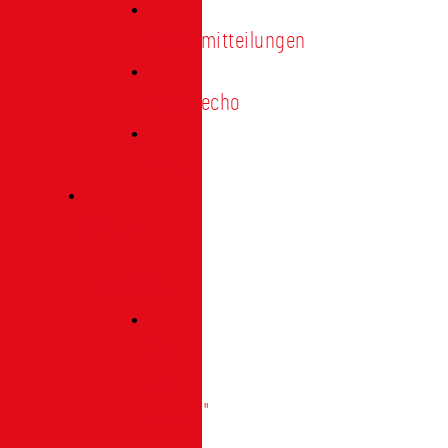
Pressemitteilungen
Presseecho
Blog
Archiv
|
Bibliothek
Das
Tor
"digital"
|