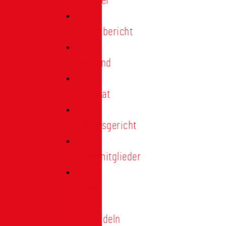
Förderer
Jahresbericht
Vorstand
Ehrenrat
Schiedsgericht
Ehrenmitglieder
Ehren-
und
Treunadeln