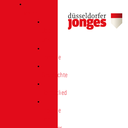
Verein
Über
uns
Termine
Geschichte
Heimatlied
Freunde
und