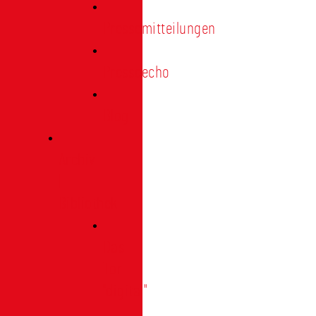
Pressemitteilungen
Presseecho
Blog
Archiv
|
Bibliothek
Das
Tor
"digital"
|