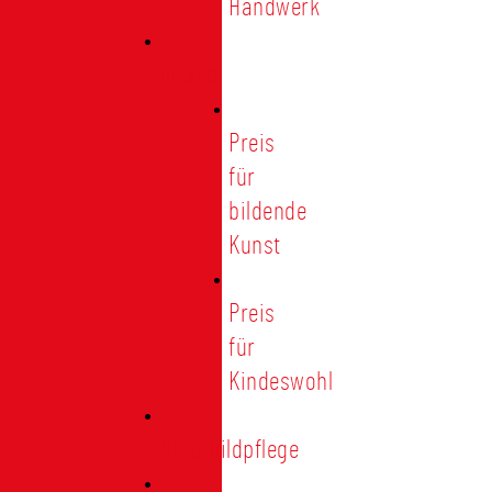
Handwerk
Preise
Preis
für
bildende
Kunst
Preis
für
Kindeswohl
Stadtbildpflege