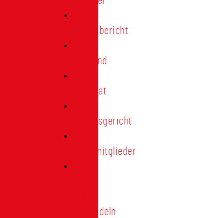
Förderer
Jahresbericht
Vorstand
Ehrenrat
Schiedsgericht
Ehrenmitglieder
Ehren-
und
Treunadeln