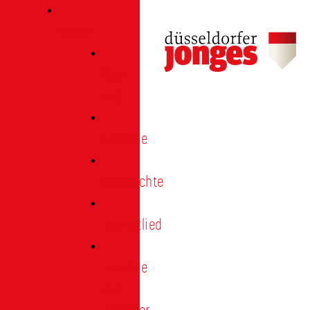
Verein
Über
uns
Termine
Geschichte
Heimatlied
Freunde
und