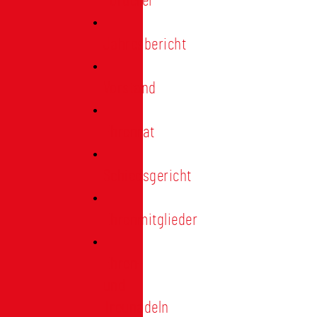
Förderer
Jahresbericht
Vorstand
Ehrenrat
Schiedsgericht
Ehrenmitglieder
Ehren-
und
Treunadeln