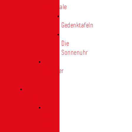
Denkmale
Gedenktafeln
Die
Sonnenuhr
Ratinger
Tor
Presse
Das
Tor