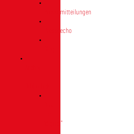
Pressemitteilungen
Presseecho
Blog
Archiv
|
Bibliothek
Das
Tor
"digital"
|