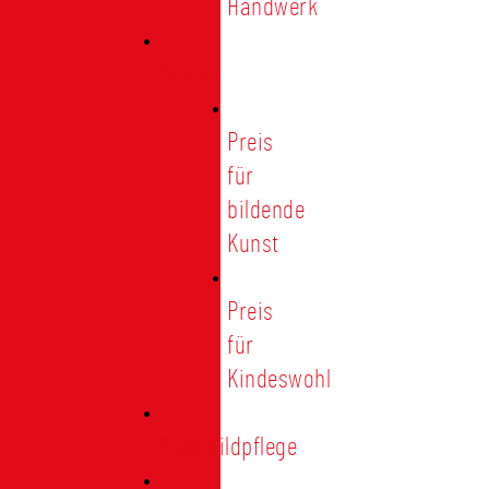
Handwerk
Preise
Preis
für
bildende
Kunst
Preis
für
Kindeswohl
Stadtbildpflege