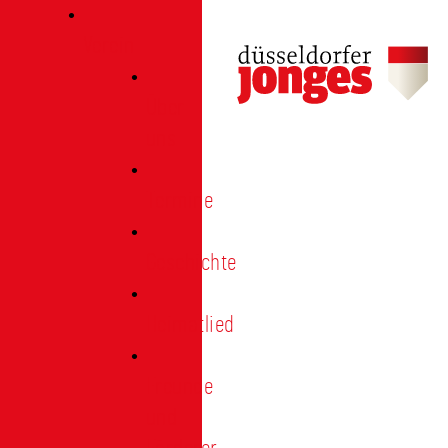
Verein
Über
uns
Termine
Geschichte
Heimatlied
Freunde
und