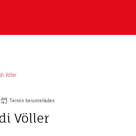
i Völler
Termin herunterladen
i Völler