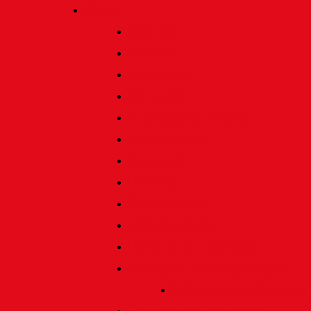
Verein
Über uns
Termine
Geschichte
Heimatlied
Freunde und Förderer
Jahresbericht
Vorstand
Ehrenrat
Schiedsgericht
Ehrenmitglieder
Ehren- und Treunadeln
Besondere Auszeichnungen
Silberne Heine Gesamt