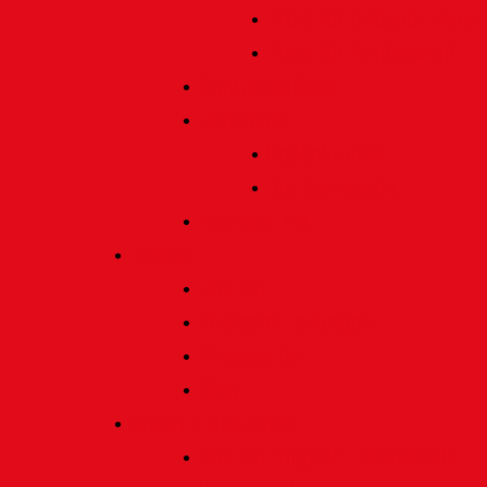
Preis für bildende Kunst
Preis für Kindeswohl
Stadtbildpflege
Denkmale
Gedenktafeln
Die Sonnenuhr
Ratinger Tor
Presse
Das Tor
Pressemitteilungen
Presseecho
Blog
Archiv | Bibliothek
Das Tor "digital" | Downloads