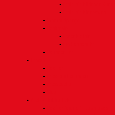
Preis für bildende Kunst
Preis für Kindeswohl
Stadtbildpflege
Denkmale
Gedenktafeln
Die Sonnenuhr
Ratinger Tor
Presse
Das Tor
Pressemitteilungen
Presseecho
Blog
Archiv | Bibliothek
Das Tor "digital" | Downloads