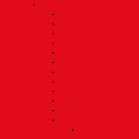
Verein
Über uns
Termine
Geschichte
Heimatlied
Freunde und Förderer
Jahresbericht
Vorstand
Ehrenrat
Schiedsgericht
Ehrenmitglieder
Ehren- und Treunadeln
Besondere Auszeichnungen
Silberne Heine Gesamt