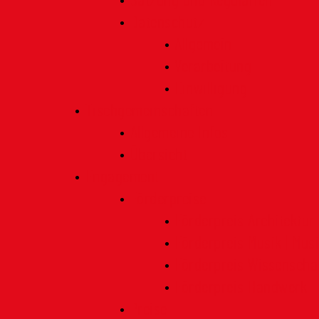
Satzung und Regularien
Datenschutz
Allgemein
Verarbeitung
Einwilligung
Tischgemeinschaften
Allgemeine Infos
Übersicht
Engagement
Förderpreise
Förderpreis Architektur
Förderpreis Musik | Mus
Förderpreis Wissenscha
Förderpreis Handwerk
Preise