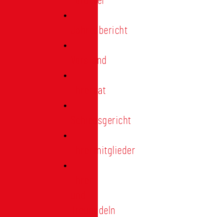
Förderer
Jahresbericht
Vorstand
Ehrenrat
Schiedsgericht
Ehrenmitglieder
Ehren-
und
Treunadeln