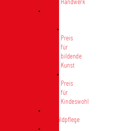
Handwerk
Preise
Preis
für
bildende
Kunst
Preis
für
Kindeswohl
Stadtbildpflege