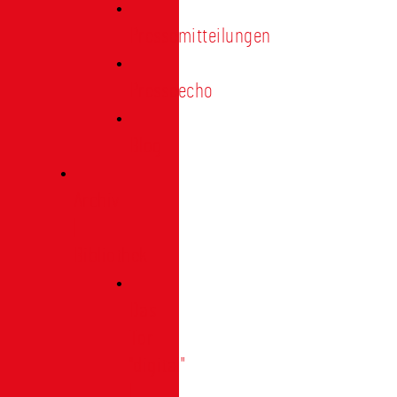
Pressemitteilungen
Presseecho
Blog
Archiv
|
Bibliothek
Das
Tor
"digital"
|