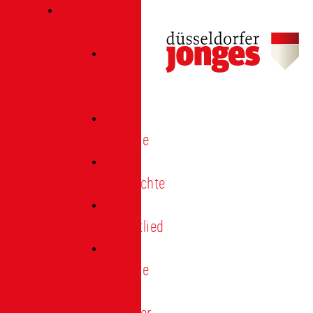
Verein
Über
uns
Termine
Geschichte
Heimatlied
Freunde
und