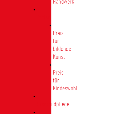
Handwerk
Preise
Preis
für
bildende
Kunst
Preis
für
Kindeswohl
Stadtbildpflege