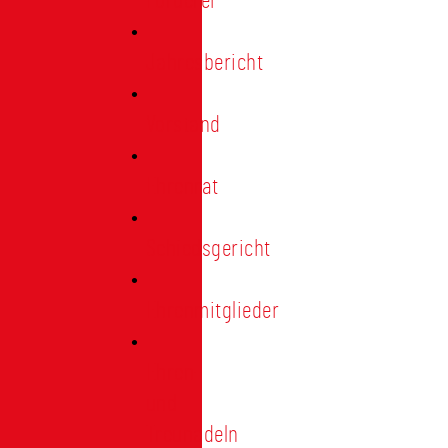
Förderer
Jahresbericht
Vorstand
Ehrenrat
Schiedsgericht
Ehrenmitglieder
Ehren-
und
Treunadeln