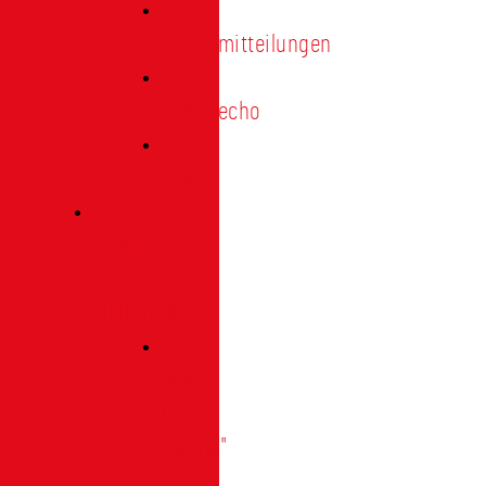
Pressemitteilungen
Presseecho
Blog
Archiv
|
Bibliothek
Das
Tor
"digital"
|