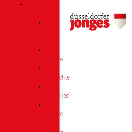
Verein
Über
uns
Termine
Geschichte
Heimatlied
Freunde
und