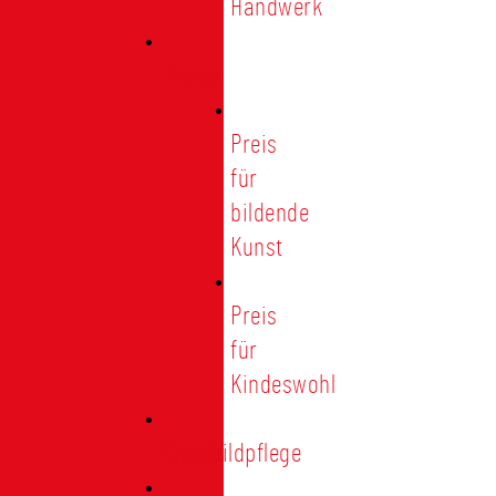
Handwerk
Preise
Preis
für
bildende
Kunst
Preis
für
Kindeswohl
Stadtbildpflege