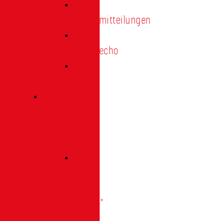
Pressemitteilungen
Presseecho
Blog
Archiv
|
Bibliothek
Das
Tor
"digital"
|