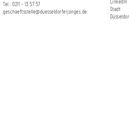
LinkedIn
Tel.:
0211 - 13 57 57
Stadt
geschaeftsstelle@duesseldorferjonges.de
Düsseldor