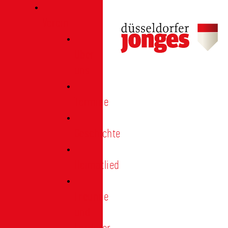
Verein
Über
uns
Termine
Geschichte
Heimatlied
Freunde
und