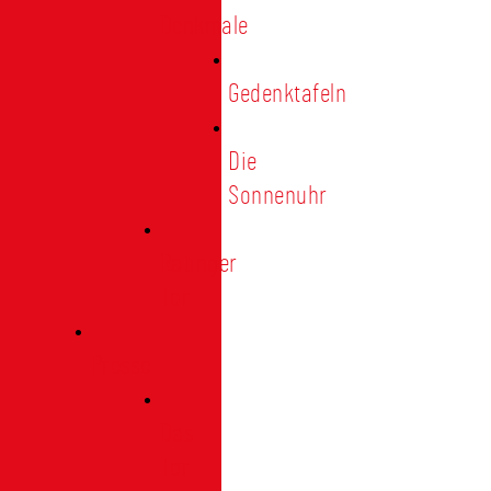
Denkmale
Gedenktafeln
Die
Sonnenuhr
Ratinger
Tor
Presse
Das
Tor