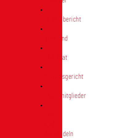
Förderer
Jahresbericht
Vorstand
Ehrenrat
Schiedsgericht
Ehrenmitglieder
Ehren-
und
Treunadeln