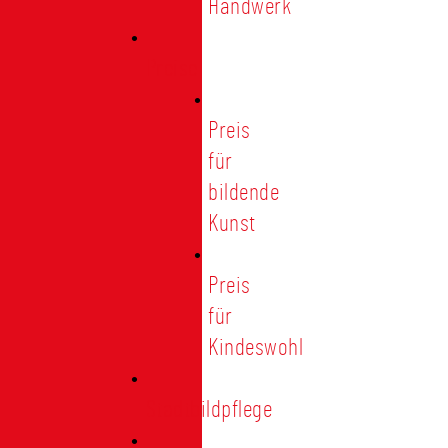
Handwerk
Preise
Preis
für
bildende
Kunst
Preis
für
Kindeswohl
Stadtbildpflege