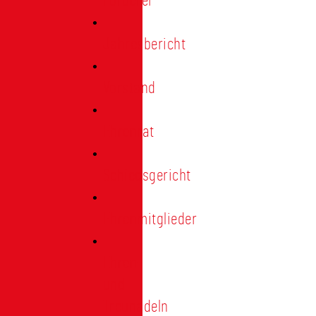
Förderer
Jahresbericht
Vorstand
Ehrenrat
Schiedsgericht
Ehrenmitglieder
Ehren-
und
Treunadeln