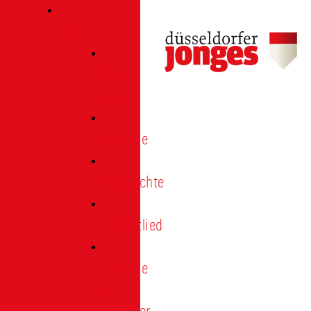
Verein
Über
uns
Termine
Geschichte
Heimatlied
Freunde
und