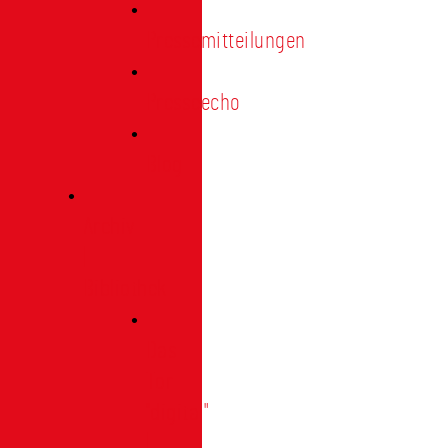
Pressemitteilungen
Presseecho
Blog
Archiv
|
Bibliothek
Das
Tor
"digital"
|