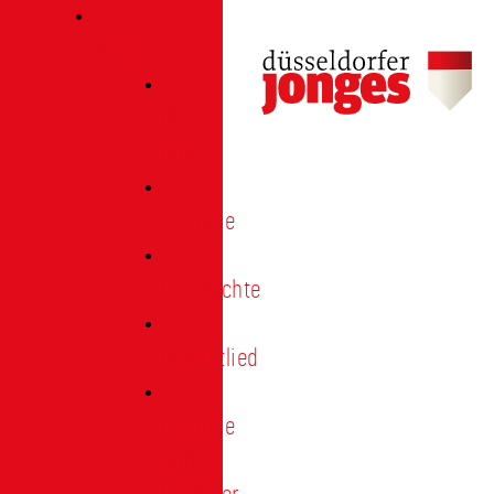
Verein
Über
uns
Termine
Geschichte
Heimatlied
Freunde
und