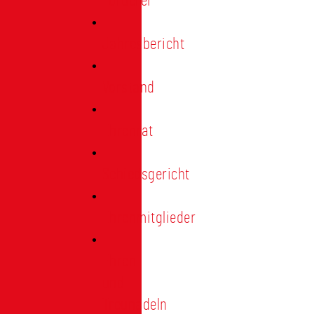
Förderer
Jahresbericht
Vorstand
Ehrenrat
Schiedsgericht
Ehrenmitglieder
Ehren-
und
Treunadeln