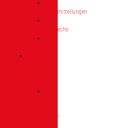
Pressemitteilungen
Presseecho
Blog
Archiv
|
Bibliothek
Das
Tor
"digital"
|