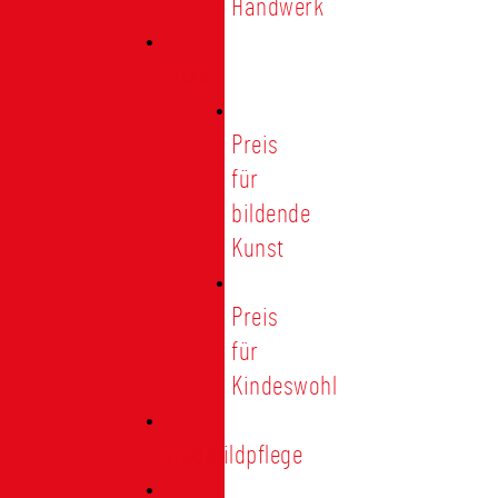
Handwerk
Preise
Preis
für
bildende
Kunst
Preis
für
Kindeswohl
Stadtbildpflege