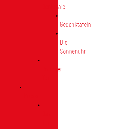
Denkmale
Gedenktafeln
Die
Sonnenuhr
Ratinger
Tor
Presse
Das
Tor