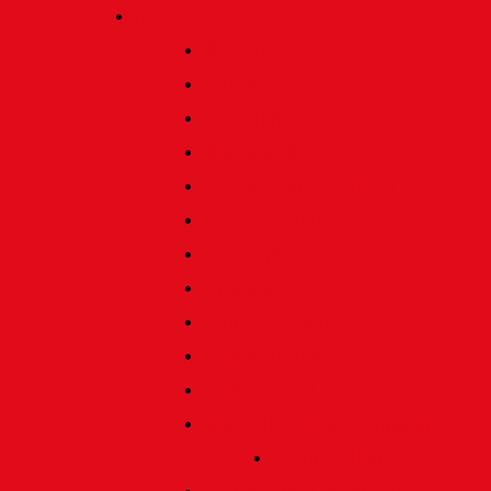
Verein
Über uns
Termine
Geschichte
Heimatlied
Freunde und Förderer
Jahresbericht
Vorstand
Ehrenrat
Schiedsgericht
Ehrenmitglieder
Ehren- und Treunadeln
Besondere Auszeichnungen
Silberne Heine Gesamt