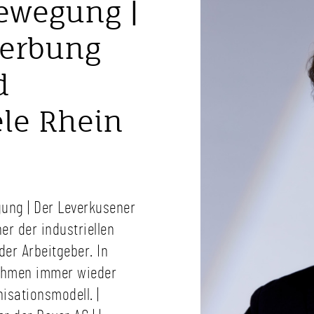
ewegung |
werbung
d
ele Rhein
ung | Der Leverkusener
er der industriellen
er Arbeitgeber. In
nehmen immer wieder
isationsmodell. |