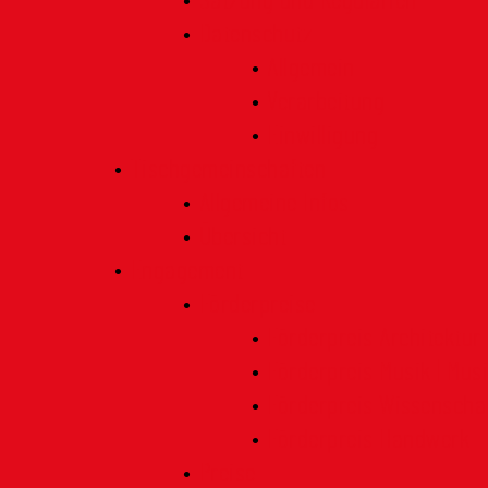
Satzung und Regularien
Datenschutz
Allgemein
Verarbeitung
Einwilligung
Tischgemeinschaften
Allgemeine Infos
Übersicht
Engagement
Förderpreise
Förderpreis Architektur
Förderpreis Musik | Mus
Förderpreis Wissenscha
Förderpreis Handwerk
Preise