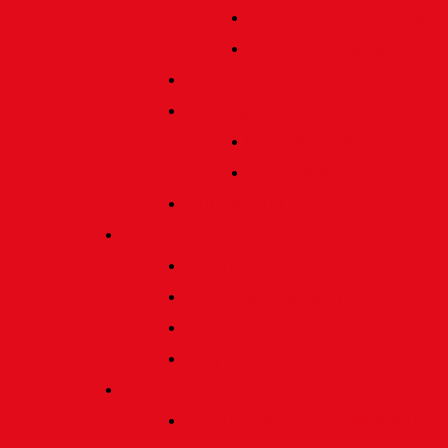
Preis für bildende Kunst
Preis für Kindeswohl
Stadtbildpflege
Denkmale
Gedenktafeln
Die Sonnenuhr
Ratinger Tor
Presse
Das Tor
Pressemitteilungen
Presseecho
Blog
Archiv | Bibliothek
Das Tor "digital" | Downloads