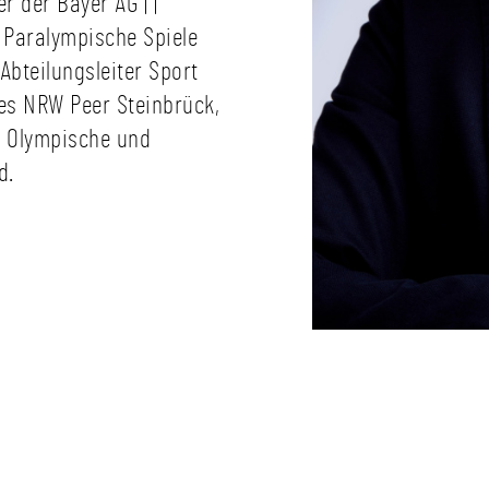
 der Bayer AG | |
 Paralympische Spiele
Abteilungsleiter Sport
es NRW Peer Steinbrück,
m Olympische und
d.