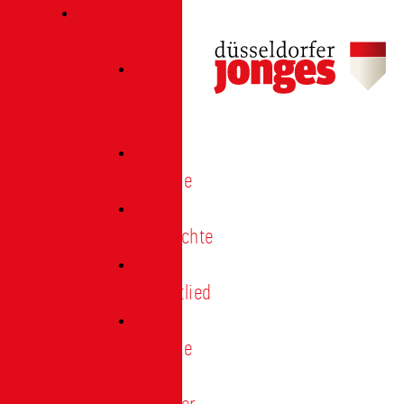
Verein
Über
uns
Termine
Geschichte
Heimatlied
Freunde
und