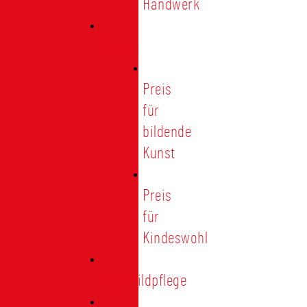
Handwerk
Preise
Preis
für
bildende
Kunst
Preis
für
Kindeswohl
Stadtbildpflege