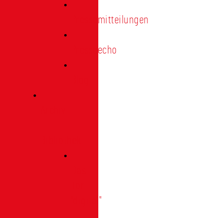
Pressemitteilungen
Presseecho
Blog
Archiv
|
Bibliothek
Das
Tor
"digital"
|