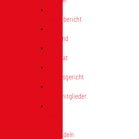
Förderer
Jahresbericht
Vorstand
Ehrenrat
Schiedsgericht
Ehrenmitglieder
Ehren-
und
Treunadeln