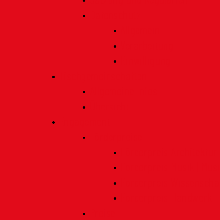
Satzung und Regularien
Datenschutz
Allgemein
Verarbeitung
Einwilligung
Tischgemeinschaften
Allgemeine Infos
Übersicht
Engagement
Förderpreise
Förderpreis Architektur
Förderpreis Musik | Mus
Förderpreis Wissenscha
Förderpreis Handwerk
Preise