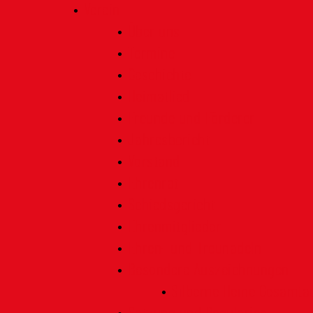
Verein
Über uns
Termine
Geschichte
Heimatlied
Freunde und Förderer
Jahresbericht
Vorstand
Ehrenrat
Schiedsgericht
Ehrenmitglieder
Ehren- und Treunadeln
Besondere Auszeichnungen
Silberne Heine Gesamt