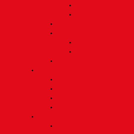
Preis für bildende Kunst
Preis für Kindeswohl
Stadtbildpflege
Denkmale
Gedenktafeln
Die Sonnenuhr
Ratinger Tor
Presse
Das Tor
Pressemitteilungen
Presseecho
Blog
Archiv | Bibliothek
Das Tor "digital" | Downloads