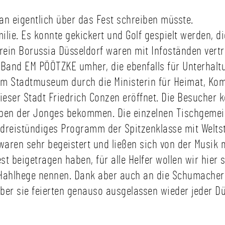
an eigentlich über das Fest schreiben müsste.
lie. Es konnte gekickert und Golf gespielt werden, 
rein Borussia Düsseldorf waren mit Infoständen vertr
 Band EM PÖÖTZKE umher, die ebenfalls für Unterhalt
m Stadtmuseum durch die Ministerin für Heimat, Kom
eser Stadt Friedrich Conzen eröffnet. Die Besucher 
ben der Jonges bekommen. Die einzelnen Tischgemein
 dreistündiges Programm der Spitzenklasse mit Weltsta
aren sehr begeistert und ließen sich von der Musik m
t beigetragen haben, für alle Helfer wollen wir hier 
Hahlhege nennen. Dank aber auch an die Schumacher B
aber sie feierten genauso ausgelassen wieder jeder D