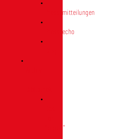
Pressemitteilungen
Presseecho
Blog
Archiv
|
Bibliothek
Das
Tor
"digital"
|