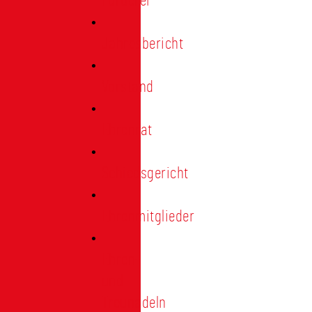
Förderer
Jahresbericht
Vorstand
Ehrenrat
Schiedsgericht
Ehrenmitglieder
Ehren-
und
Treunadeln