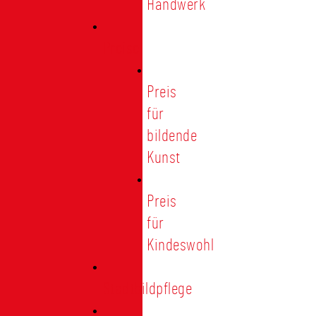
Handwerk
Preise
Preis
für
bildende
Kunst
Preis
für
Kindeswohl
Stadtbildpflege