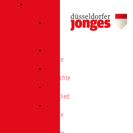
Verein
Über
uns
Termine
Geschichte
Heimatlied
Freunde
und