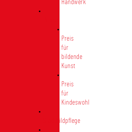
Handwerk
Preise
Preis
für
bildende
Kunst
Preis
für
Kindeswohl
Stadtbildpflege