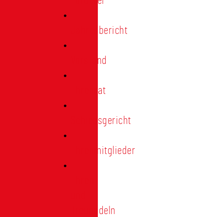
Förderer
Jahresbericht
Vorstand
Ehrenrat
Schiedsgericht
Ehrenmitglieder
Ehren-
und
Treunadeln