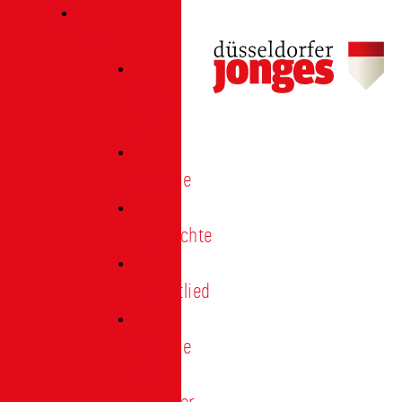
Verein
Über
uns
Termine
Geschichte
Heimatlied
Freunde
und