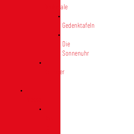
Denkmale
Gedenktafeln
Die
Sonnenuhr
Ratinger
Tor
Presse
Das
Tor