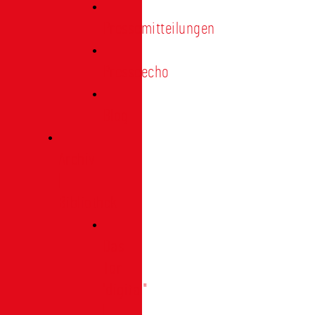
Pressemitteilungen
Presseecho
Blog
Archiv
|
Bibliothek
Das
Tor
"digital"
|