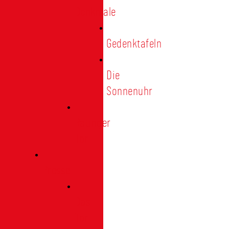
Denkmale
Gedenktafeln
Die
Sonnenuhr
Ratinger
Tor
Presse
Das
Tor