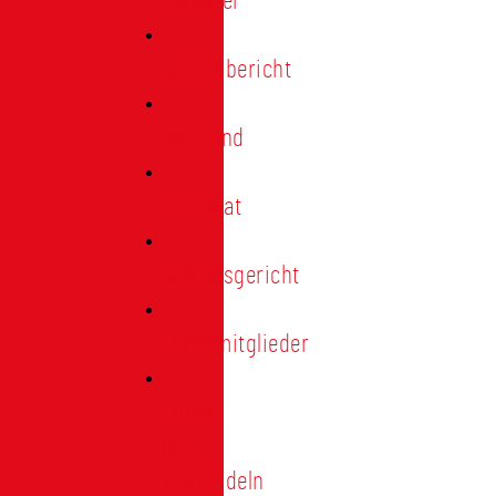
Förderer
Jahresbericht
Vorstand
Ehrenrat
Schiedsgericht
Ehrenmitglieder
Ehren-
und
Treunadeln