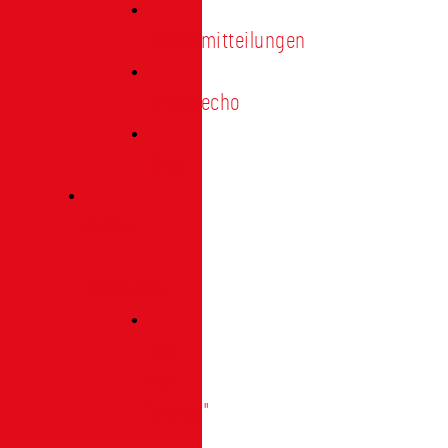
Pressemitteilungen
Presseecho
Blog
Archiv
|
Bibliothek
Das
Tor
"digital"
|