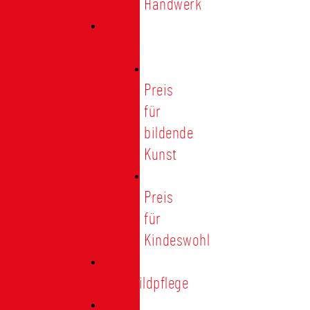
Handwerk
Preise
Preis
für
bildende
Kunst
Preis
für
Kindeswohl
Stadtbildpflege