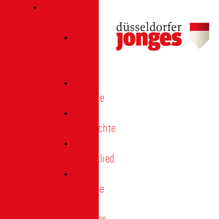
Verein
Über
uns
Termine
Geschichte
Heimatlied
Freunde
und