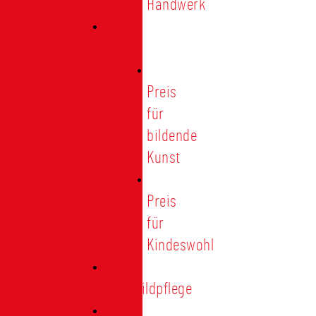
Handwerk
Preise
Preis
für
bildende
Kunst
Preis
für
Kindeswohl
Stadtbildpflege