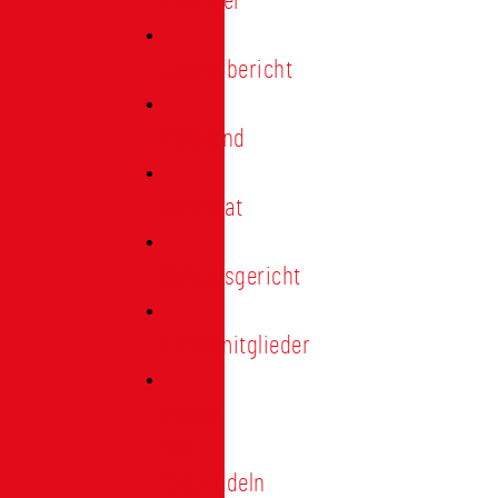
Förderer
Jahresbericht
Vorstand
Ehrenrat
Schiedsgericht
Ehrenmitglieder
Ehren-
und
Treunadeln