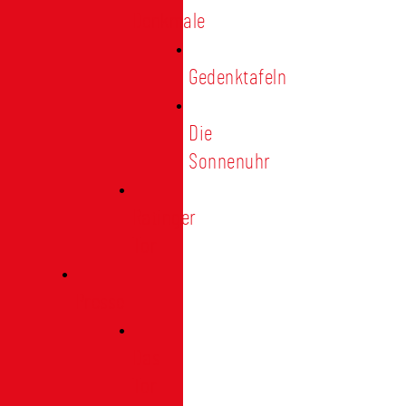
Denkmale
Gedenktafeln
Die
Sonnenuhr
Ratinger
Tor
Presse
Das
Tor