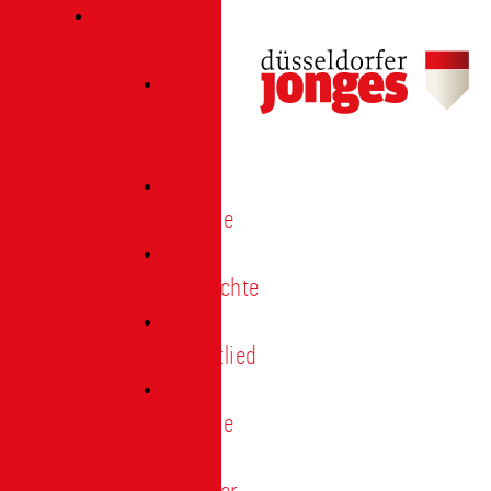
Verein
Über
uns
Termine
Geschichte
Heimatlied
Freunde
und