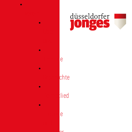
Verein
Über
uns
Termine
Geschichte
Heimatlied
Freunde
und