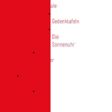
Denkmale
Gedenktafeln
Die
Sonnenuhr
Ratinger
Tor
Presse
Das
Tor