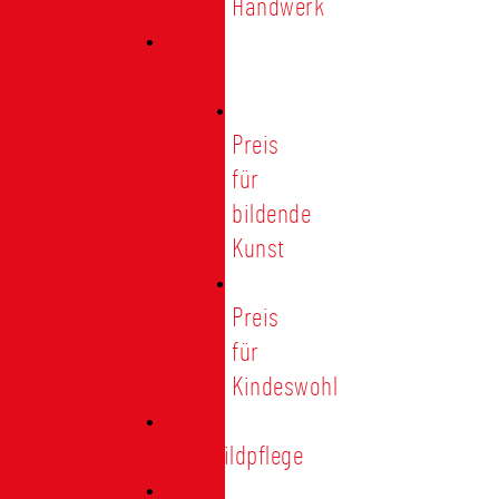
Handwerk
Preise
Preis
für
bildende
Kunst
Preis
für
Kindeswohl
Stadtbildpflege