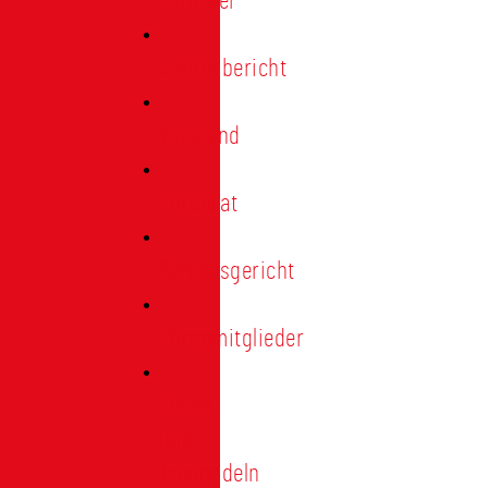
Förderer
Jahresbericht
Vorstand
Ehrenrat
Schiedsgericht
Ehrenmitglieder
Ehren-
und
Treunadeln