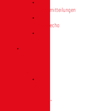
Pressemitteilungen
Presseecho
Blog
Archiv
|
Bibliothek
Das
Tor
"digital"
|