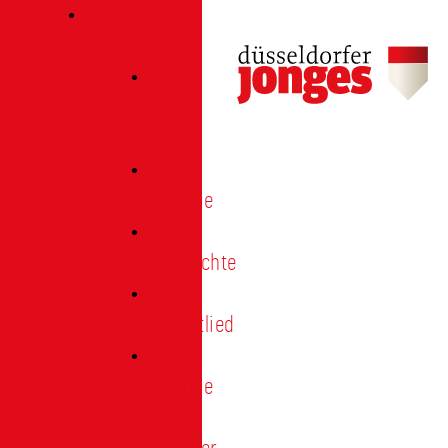
Verein
Über
uns
Termine
Geschichte
Heimatlied
Freunde
und