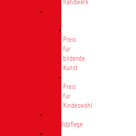
Handwerk
Preise
Preis
für
bildende
Kunst
Preis
für
Kindeswohl
Stadtbildpflege