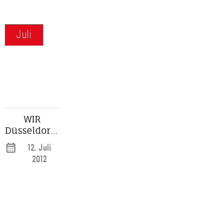
Juli
WIR
Düsseldorfer
Jonges:
12. Juli
Festschrift
2012
zum
Jubiläum