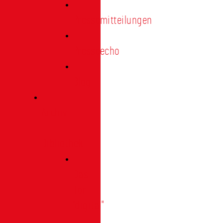
Pressemitteilungen
Presseecho
Blog
Archiv
|
Bibliothek
Das
Tor
"digital"
|