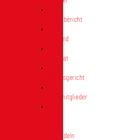
Förderer
Jahresbericht
Vorstand
Ehrenrat
Schiedsgericht
Ehrenmitglieder
Ehren-
und
Treunadeln