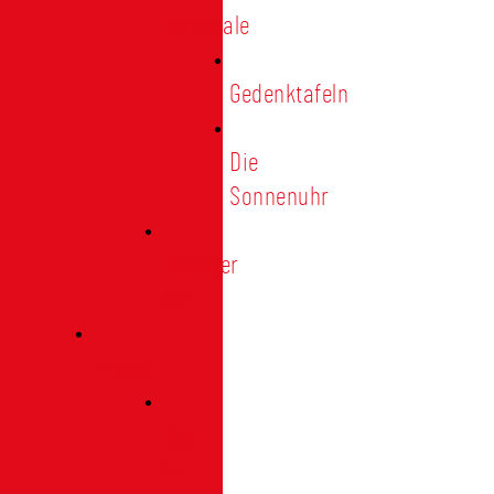
Denkmale
Gedenktafeln
Die
Sonnenuhr
Ratinger
Tor
Presse
Das
Tor